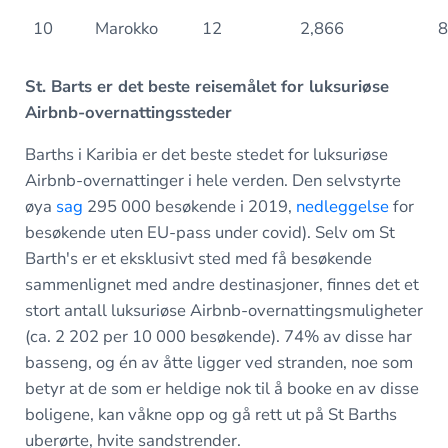
10
Marokko
12
2,866
8
St. Barts er det beste reisemålet for luksuriøse
Airbnb-overnattingssteder
Barths i Karibia er det beste stedet for luksuriøse
Airbnb-overnattinger i hele verden. Den selvstyrte
øya
sag
295 000 besøkende i 2019,
nedleggelse
for
besøkende uten EU-pass under covid). Selv om St
Barth's er et eksklusivt sted med få besøkende
sammenlignet med andre destinasjoner, finnes det et
stort antall luksuriøse Airbnb-overnattingsmuligheter
(ca. 2 202 per 10 000 besøkende). 74% av disse har
basseng, og én av åtte ligger ved stranden, noe som
betyr at de som er heldige nok til å booke en av disse
boligene, kan våkne opp og gå rett ut på St Barths
uberørte, hvite sandstrender.