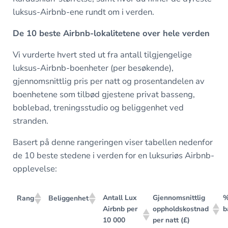
luksus-Airbnb-ene rundt om i verden.
De 10 beste Airbnb-lokalitetene over hele verden
Vi vurderte hvert sted ut fra antall tilgjengelige
luksus-Airbnb-boenheter (per besøkende),
gjennomsnittlig pris per natt og prosentandelen av
boenhetene som tilbød gjestene privat basseng,
boblebad, treningsstudio og beliggenhet ved
stranden.
Basert på denne rangeringen viser tabellen nedenfor
de 10 beste stedene i verden for en luksuriøs Airbnb-
opplevelse:
Antall Lux
Gjennomsnittlig
%
Rang
Beliggenhet
Airbnb per
oppholdskostnad
b
10 000
per natt (£)