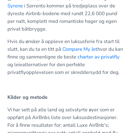
Syrene
i Sorrento kommer på tredjeplass over de
dyreste Airbnb-bodene med rundt 22,6 000 pund
per natt, komplett med romantiske hager og egen
privat båtbrygge.
Hvis du ønsker å oppleve en luksusferie fra start til
slutt, kan du ta en titt på
Compare My Jet
hvor du kan
finne og sammenligne de beste
charter av privatfly
og leiealternativer for den perfekte
privatflyopplevelsen som er skreddersydd for deg.
Kilder og metode
Vi har sett på alle land og selvstyrte øyer som er
oppført på AirBnbs liste over luksusdestinasjoner.
For å finne resultater for: antall Luxe AirBnb's;
gjennomsnittspris per natt; antall opphold med 8+