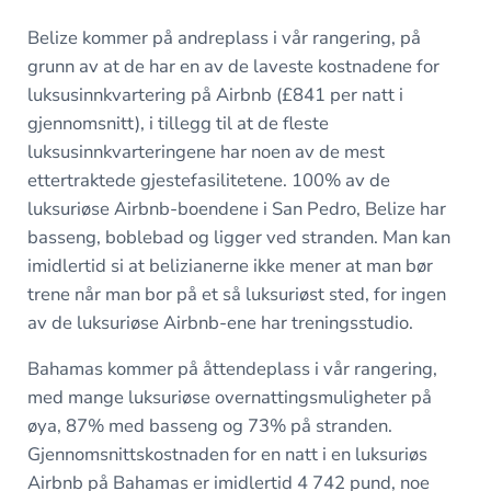
Belize kommer på andreplass i vår rangering, på
grunn av at de har en av de laveste kostnadene for
luksusinnkvartering på Airbnb (£841 per natt i
gjennomsnitt), i tillegg til at de fleste
luksusinnkvarteringene har noen av de mest
ettertraktede gjestefasilitetene. 100% av de
luksuriøse Airbnb-boendene i San Pedro, Belize har
basseng, boblebad og ligger ved stranden. Man kan
imidlertid si at belizianerne ikke mener at man bør
trene når man bor på et så luksuriøst sted, for ingen
av de luksuriøse Airbnb-ene har treningsstudio.
Bahamas kommer på åttendeplass i vår rangering,
med mange luksuriøse overnattingsmuligheter på
øya, 87% med basseng og 73% på stranden.
Gjennomsnittskostnaden for en natt i en luksuriøs
Airbnb på Bahamas er imidlertid 4 742 pund, noe