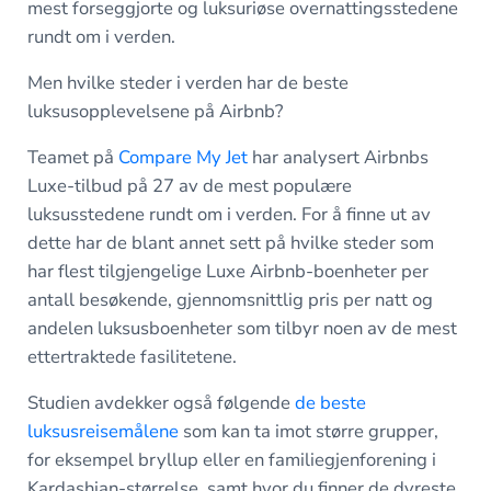
mest forseggjorte og luksuriøse overnattingsstedene
rundt om i verden.
Men hvilke steder i verden har de beste
luksusopplevelsene på Airbnb?
Teamet på
Compare My Jet
har analysert Airbnbs
Luxe-tilbud på 27 av de mest populære
luksusstedene rundt om i verden. For å finne ut av
dette har de blant annet sett på hvilke steder som
har flest tilgjengelige Luxe Airbnb-boenheter per
antall besøkende, gjennomsnittlig pris per natt og
andelen luksusboenheter som tilbyr noen av de mest
ettertraktede fasilitetene.
Studien avdekker også følgende
de beste
luksusreisemålene
som kan ta imot større grupper,
for eksempel bryllup eller en familiegjenforening i
Kardashian-størrelse, samt hvor du finner de dyreste