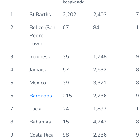
besøkende
1
St Barths
2,202
2,403
7
2
Belize (San
67
841
1
Pedro
Town)
3
Indonesia
35
1,748
9
4
Jamaica
57
2,532
8
5
Mexico
39
3,321
8
6
Barbados
215
2,236
9
7
Lucia
24
1,897
1
8
Bahamas
15
4,742
8
9
Costa Rica
98
2,236
9