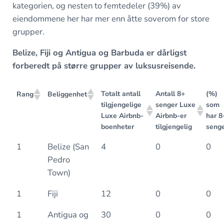
kategorien, og nesten to femtedeler (39%) av
eiendommene her har mer enn åtte soverom for store
grupper.
Belize, Fiji og Antigua og Barbuda er dårligst
forberedt på større grupper av luksusreisende.
Totalt antall
Antall 8+
(%)
Rang
Beliggenhet
tilgjengelige
senger Luxe
som
Luxe Airbnb-
Airbnb-er
har 8
boenheter
tilgjengelig
seng
1
Belize (San
4
0
0
Pedro
Town)
1
Fiji
12
0
0
1
Antigua og
30
0
0