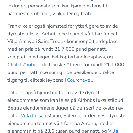
inkludert personale som kan kjøre gjestene til
nærmeste skiheiser, vinkjeller og teater.
Frankrike er også hjemsted for ytterligere to av de
dyreste luksus-Airbnb-ene teamet vårt har funnet -
Villa Amaya i Saint Tropez kommer på fjerdeplass
med en pris på rundt 21,7 000 pund per natt,
komplett med egen helikopterlandingsplass, og
Chalet Amber
i de franske Alpene for rundt 21,1 000
pund per natt, noe som gir de besøkende direkte
tilgang til eliteskiløypene i
Courchevel
.
Italia er også hjemsted for to av de dyreste
eiendommene som kan leies på Airbnbs luksustilbud.
Begge eiendommene ligger på den sørlige kysten av
Italia.
Villa Luisa
i Maiori, Salerno, er den nest dyreste
eiendommen teamet vårt fant på Airbnb, med et
gjennomsnitt på 23,6 tusen pund per natt, og
Villa