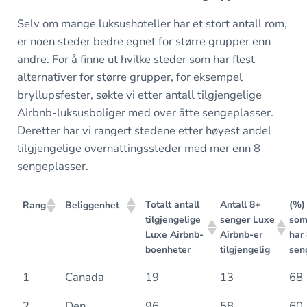
Selv om mange luksushoteller har et stort antall rom,
er noen steder bedre egnet for større grupper enn
andre. For å finne ut hvilke steder som har flest
alternativer for større grupper, for eksempel
bryllupsfester, søkte vi etter antall tilgjengelige
Airbnb-luksusboliger med over åtte sengeplasser.
Deretter har vi rangert stedene etter høyest andel
tilgjengelige overnattingssteder med mer enn 8
sengeplasser.
Totalt antall
Antall 8+
(%)
Rang
Beliggenhet
tilgjengelige
senger Luxe
so
Luxe Airbnb-
Airbnb-er
har
boenheter
tilgjengelig
sen
1
Canada
19
13
68
2
Den
96
58
60