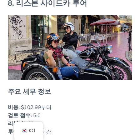
8. 리스본 사이드카 투어
주요 세부 정보
비용:
$102.99부터
검토 점수:
5.0
리뷰 수:
63
KO
투어 길이:
3.5시간