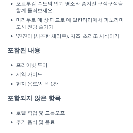
포르투갈 수도의 인기 명소와 숨겨진 구석구석을
함께 둘러보세요.
미라두로 데 상 페드로 데 알칸타라에서 파노라마
도시 전망 즐기기
'진진하'(새콤한 체리주), 치즈, 초리조 시식하기
포함된 내용
프라이빗 투어
지역 가이드
현지 음료/시음 1잔
포함되지 않은 항목
호텔 픽업 및 드롭오프
추가 음식 및 음료