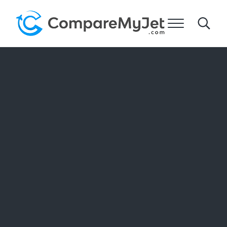
주요 콘텐츠로 건너뛰기
헤더 오른쪽 탐색으로 건너뛰기
사이트 바닥글로 건너뛰기
메뉴
Search
Compare My Jet