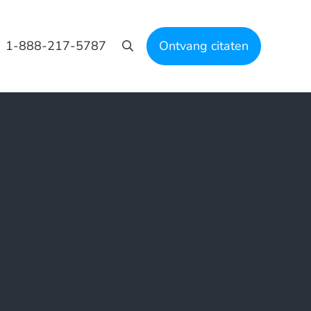
1-888-217-5787
Ontvang citaten
Zoeken op