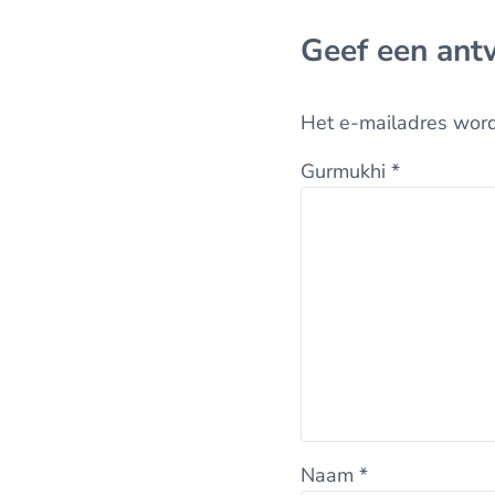
Geef een ant
Het e-mailadres word
Gurmukhi
*
Naam
*