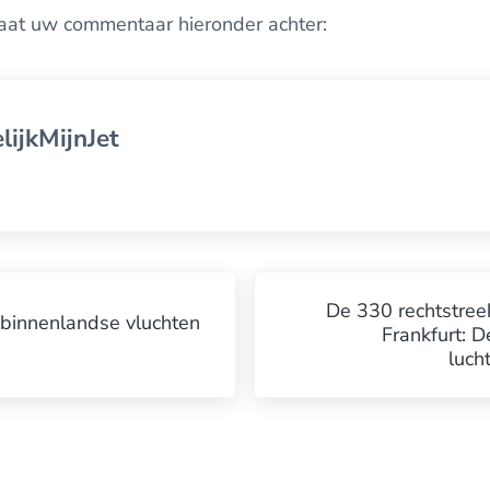
aat uw commentaar hieronder achter:
lijkMijnJet
Volgende bericht:
De 330 rechtstree
 binnenlandse vluchten
Frankfurt: 
luch
 tussen lezers