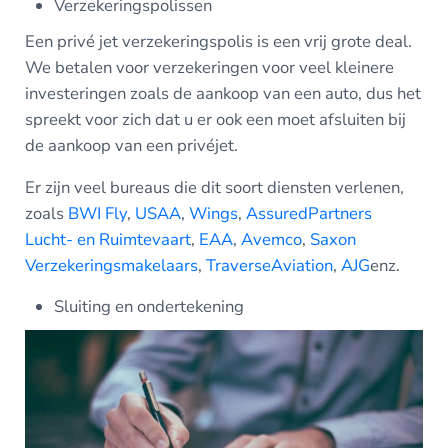
Verzekeringspolissen
Een privé jet verzekeringspolis is een vrij grote deal.
We betalen voor verzekeringen voor veel kleinere
investeringen zoals de aankoop van een auto, dus het
spreekt voor zich dat u er ook een moet afsluiten bij
de aankoop van een privéjet.
Er zijn veel bureaus die dit soort diensten verlenen,
zoals
BWI Fly
,
USAA
,
Wings
,
AssuredPartners
Lucht- en Ruimtevaart
,
EAA
,
Avemco
,
Saxon
Verzekeringsmakelaars
,
TraverseAviation
,
AJG
enz.
Sluiting en ondertekening