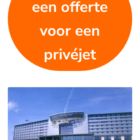
een offerte
voor een
privéjet