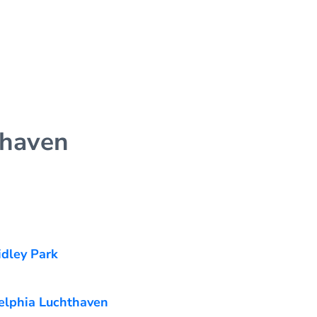
thaven
idley Park
delphia Luchthaven