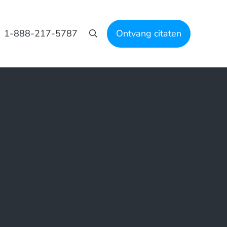
1-888-217-5787
Ontvang citaten
Zoeken op