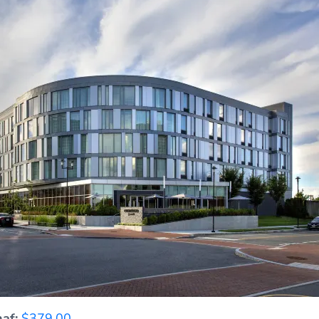
af:
$379.00