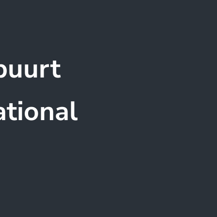
buurt
ational