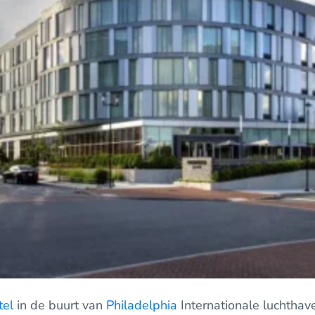
tel
in de buurt van
Philadelphia
Internationale luchthav