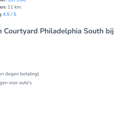
en:
11 km.
g
4.5 / 5
 Courtyard Philadelphia South bij
n (tegen betaling)
gen voor auto's