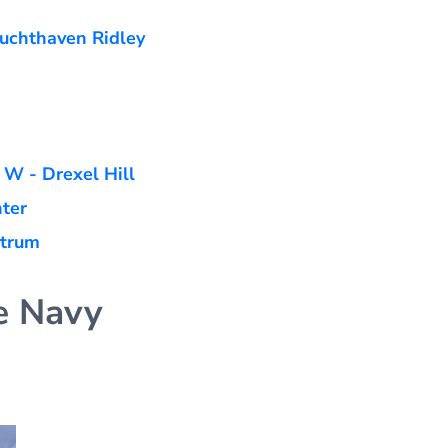
Luchthaven Ridley
 W - Drexel Hill
nter
ntrum
he Navy