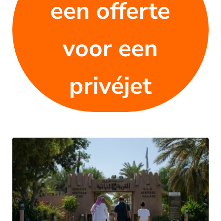
een offerte
voor een
privéjet