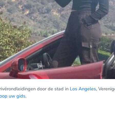
privérondleidingen door de stad in
Los Angeles
, Vereni
oop uw gids
.