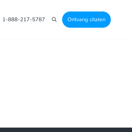
1-888-217-5787
Ontvang citaten
Zoeken op