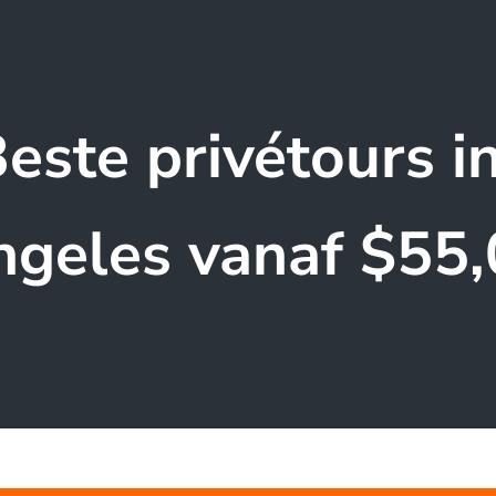
este privétours i
geles vanaf $55,