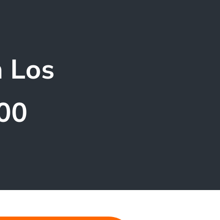
n Los
00