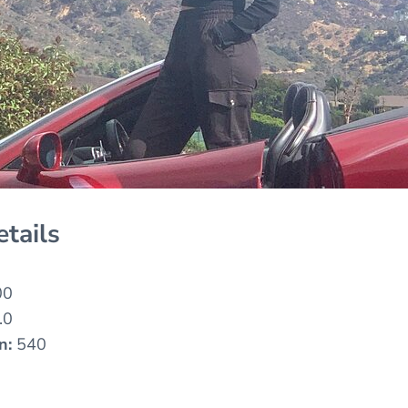
etails
00
.0
n:
540