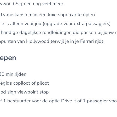
lywood Sign en nog veel meer.
dzame kans om in een luxe supercar te rijden
ie is alleen voor jou (upgrade voor extra passagiers)
 handige dagelijkse rondleidingen die passen bij jouw
unten van Hollywood terwijl je in je Ferrari rijdt
repen
 30 min rijden
égids copiloot of piloot
ood sign viewpoint stop
ief 1 bestuurder voor de optie Drive it of 1 passagier vo