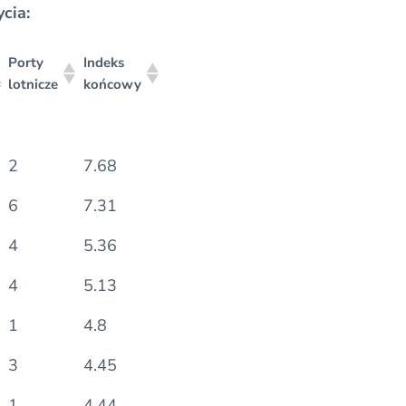
cia:
Porty
Indeks
lotnicze
końcowy
Porty
Indeks
2
7.68
lotnicze
końcowy
6
7.31
4
5.36
4
5.13
1
4.8
3
4.45
1
4.44