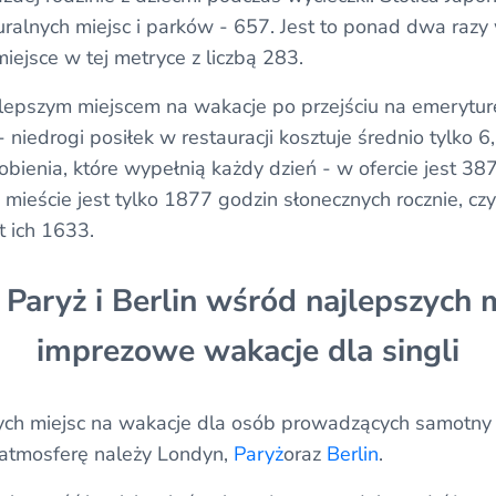
uralnych miejsc i parków - 657. Jest to ponad dwa razy
miejsce w tej metryce z liczbą 283.
jlepszym miejscem na wakacje po przejściu na emeryturę
niedrogi posiłek w restauracji kosztuje średnio tylko 6,5
bienia, które wypełnią każdy dzień - w ofercie jest 38
mieście jest tylko 1877 godzin słonecznych rocznie, czyl
t ich 1633.
Paryż i Berlin wśród najlepszych 
imprezowe wakacje dla singli
zych miejsc na wakacje dla osób prowadzących samotny t
atmosferę należy Londyn,
Paryż
oraz
Berlin
.