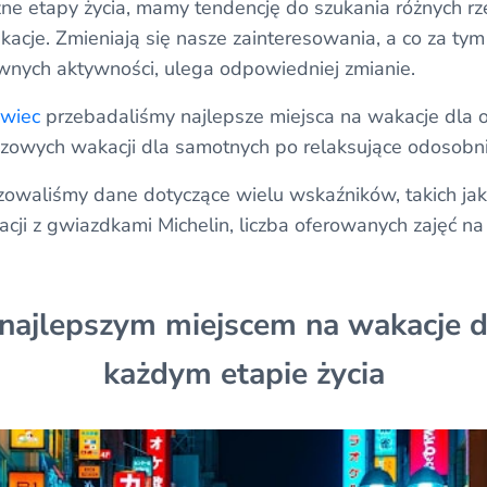
żne etapy życia, mamy tendencję do szukania różnych rz
cje. Zmieniają się nasze zainteresowania, a co za tym i
nych aktywności, ulega odpowiedniej zmianie.
owiec
przebadaliśmy najlepsze miejsca na wakacje dla
rezowych wakacji dla samotnych po relaksujące odosobn
zowaliśmy dane dotyczące wielu wskaźników, takich jak
uracji z gwiazdkami Michelin, liczba oferowanych zajęć n
t najlepszym miejscem na wakacje d
każdym etapie życia