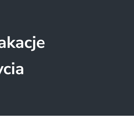
akacje
ycia