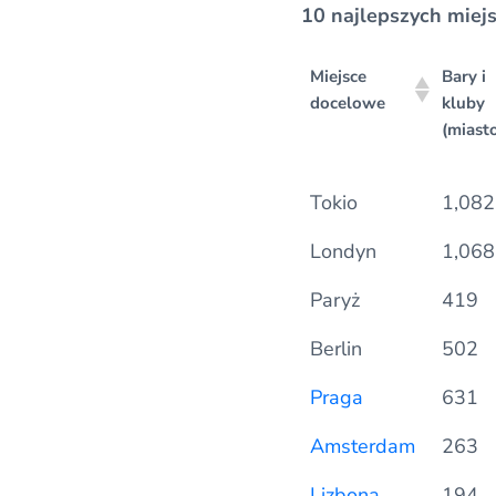
10 najlepszych miej
Miejsce
Bary i
docelowe
kluby
(miast
Miejsce
Bary i
Tokio
1,082
docelowe
kluby
(miast
Londyn
1,068
Paryż
419
Berlin
502
Praga
631
Amsterdam
263
Lizbona
194