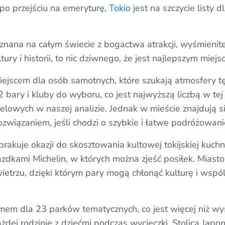
po przejściu na emeryturę,
Tokio
jest na szczycie listy 
, znana na całym świecie z bogactwa atrakcji, wyśmienite
tury i historii, to nic dziwnego, że jest najlepszym miej
iejscem dla osób samotnych, które szukają atmosfery tę
 bary i kluby do wyboru, co jest najwyższą liczbą w te
elowych w naszej analizie. Jednak w mieście znajdują si
ozwiązaniem, jeśli chodzi o szybkie i łatwe podróżowanie
akuje okazji do skosztowania kultowej tokijskiej kuchni
azdkami Michelin, w których można zjeść posiłek. Miasto
ietrzu, dzięki którym pary mogą chłonąć kulturę i wsp
mem dla 23 parków tematycznych, co jest więcej niż wy
dej rodzinie z dziećmi podczas wycieczki. Stolica Japon