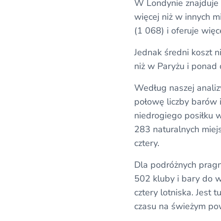
W Londynie znajduje s
więcej niż w innych m
(1 068) i oferuje wię
Jednak średni koszt n
niż w Paryżu i ponad 
Według naszej analizy 
połowę liczby barów 
niedrogiego posiłku w
283 naturalnych miejsc
cztery.
Dla podróżnych pragn
502 kluby i bary do w
cztery lotniska. Jest
czasu na świeżym pow