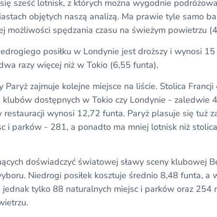
ię sześć lotnisk, z których można wygodnie podróżować 
iastach objętych naszą analizą. Ma prawie tyle samo b
cej możliwości spędzania czasu na świeżym powietrzu (4
iedrogiego posiłku w Londynie jest droższy i wynosi 15 
dwa razy więcej niż w Tokio (6,55 funta).
Paryż zajmuje kolejne miejsce na liście. Stolica Francji 
i klubów dostępnych w Tokio czy Londynie - zaledwie 4
 restauracji wynosi 12,72 funta. Paryż plasuje się tuż z
 i parków - 281, a ponadto ma mniej lotnisk niż stolica 
ących doświadczyć światowej sławy sceny klubowej Ber
yboru. Niedrogi posiłek kosztuje średnio 8,48 funta, a 
 tu jednak tylko 88 naturalnych miejsc i parków oraz 254
ietrzu.