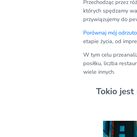
Przechodząc przez ró
których spędzamy waka
przywiązujemy do pew
Porównaj mój odrzut
etapie życia, od imp
W tym celu przeanali
posiłku, liczba resta
wiele innych.
Tokio jes