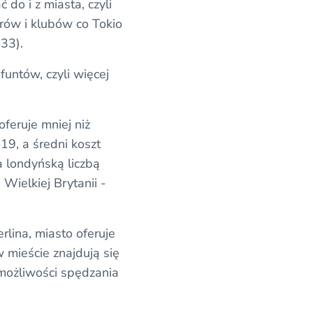
do i z miasta, czyli
arów i klubów co Tokio
33).
funtów, czyli więcej
oferuje mniej niż
19, a średni koszt
a londyńską liczbą
Wielkiej Brytanii -
lina, miasto oferuje
w mieście znajdują się
 możliwości spędzania