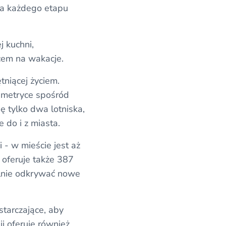
dla każdego etapu
j kuchni,
scem na wakacje.
tniącej życiem.
j metryce spośród
ę tylko dwa lotniska,
 do i z miasta.
 - w mieście jest aż
 oferuje także 387
ólnie odkrywać nowe
starczające, aby
ii oferuje również