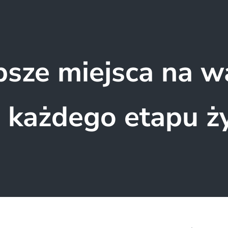
psze miejsca na w
 każdego etapu ż