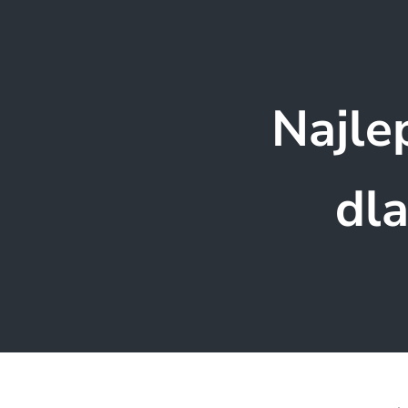
Najle
dla