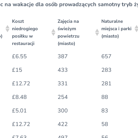
sc na wakacje dla osób prowadzących samotny tryb ży
Koszt
Zajęcia na
Naturalne
niedrogiego
świeżym
miejsca i parki
o)
posiłku w
powietrzu
(miasto)
restauracji
(miasto)
Koszt
Zajęcia na
Naturalne
£6.55
387
657
niedrogiego
świeżym
miejsca i parki
o)
posiłku w
powietrzu
(miasto)
£15
433
283
restauracji
(miasto)
£12.72
331
281
£8.48
254
88
£5.01
300
83
£12.72
422
58
£7.63
497
56