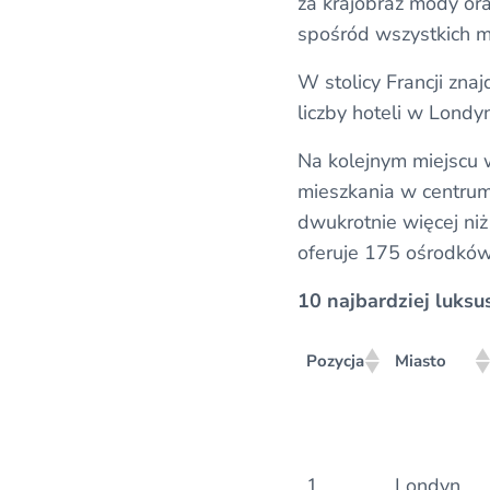
za krajobraz mody ora
spośród wszystkich mi
W stolicy Francji zna
liczby hoteli w Londyn
Na kolejnym miejscu 
mieszkania w centrum
dwukrotnie więcej ni
oferuje 175 ośrodków
10 najbardziej luksu
Pozycja
Miasto
Pozycja
Miasto
1
Londyn