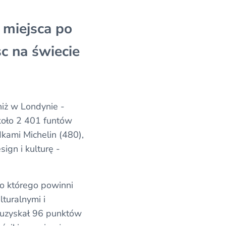
 miejsca po
c na świecie
iż w Londynie -
około 2 401 funtów
dkami Michelin (480),
sign i kulturę -
do którego powinni
lturalnymi i
 uzyskał 96 punktów