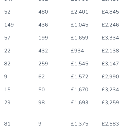
gwiazdkowe
z
mieszkanie
mieszkanie
hotele
gwiazdkami
z 1 łóżkiem
3 pokojowe
52
480
£2,401
£4,845
Michelin
149
436
£1,045
£2,246
57
199
£1,659
£3,334
22
432
£934
£2,138
82
259
£1,545
£3,147
9
62
£1,572
£2,990
15
50
£1,670
£3,234
29
98
£1,693
£3,259
81
9
£1,375
£2,583