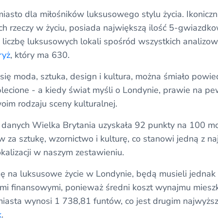
iasto dla miłośników luksusowego stylu życia. Ikoniczna
 rzeczy w życiu, posiada największą ilość 5-gwiazdkow
 liczbę luksusowych lokali spośród wszystkich analizo
ryż
, który ma 630.
się moda, sztuka, design i kultura, można śmiało powied
plecione - a kiedy świat myśli o Londynie, prawie na 
oim rodzaju sceny kulturalnej.
anych Wielka Brytania uzyskała 92 punkty na 100 moż
za sztukę, wzornictwo i kulturę, co stanowi jedną z n
kalizacji w naszym zestawieniu.
 się na luksusowe życie w Londynie, będą musieli jedn
i finansowymi, ponieważ średni koszt wynajmu mieszk
miasta wynosi 1 738,81 funtów, co jest drugim najwyżs
k
.