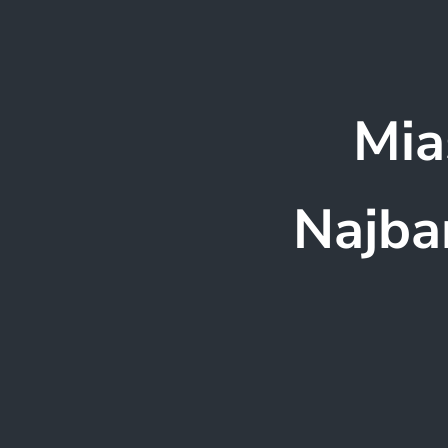
Mia
Najba