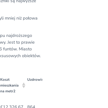
aźniki są najwyższe
yli mniej niż połowa
upu najdroższego
y. Jest to prawie
6 funtów. Miasto
uksusowych obiektów.
Koszt
Uzdrowiska*
Luksusowe
Wynik dla
mieszkania
miejsca
luksusowych
na metr2
sklepów
Koszt
Uzdrowiska*
Luksusowe
Wynik dla
£12,326.67
864
628
70.1