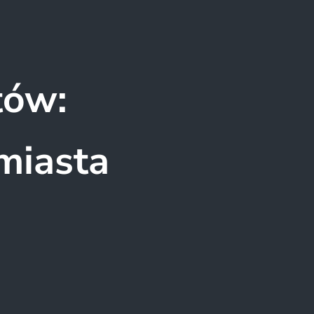
tów:
miasta