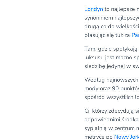
Londyn
to najlepsze m
synonimem najlepszych
drugą co do wielkości
plasując się tuż za
Pa
Tam, gdzie spotykają 
luksusu jest mocno s
siedzibę jedynej w sw
Według najnowszych d
mody oraz 90 punktów 
spośród wszystkich lo
Ci, którzy zdecydują
odpowiednimi środkam
sypialnią w centrum 
metryce po
Nowy Jor