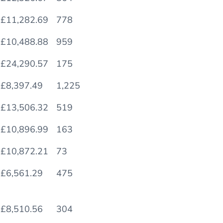
mieszkania
miejsca
luksusowych
na metr2
sklepów
£11,282.69
778
439
70.5
£10,488.88
959
630
72
£24,290.57
175
347
69.9
£8,397.49
1,225
478
69.5
£13,506.32
519
302
68.3
£10,896.99
163
£10,872.21
73
62.4
£6,561.29
475
167
69.8
£8,510.56
304
68.2