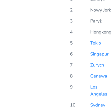
2
Nowy Jork
3
Paryż
4
Hongkong
5
Tokio
6
Singapur
7
Zurych
8
Genewa
9
Los
Angeles
10
Sydney