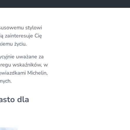
uksusowemu stylowi
ią zainteresuje Cię
kiemu życiu.
ycyjnie uważane za
zeregu wskaźników, w
 gwiazdkami Michelin,
nnych.
asto dla