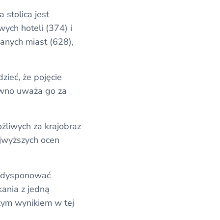
 stolica jest
ych hoteli (374) i
wanych miast (628),
zieć, że pojęcie
pewno uważa go za
liwych za krajobraz
ajwyższych ocen
ak dysponować
ania z jedną
zym wynikiem w tej