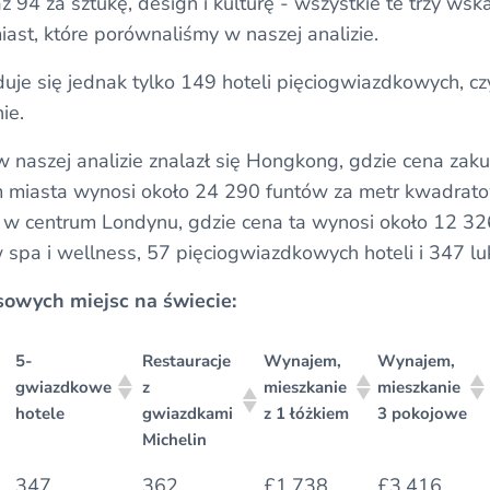
z 94 za sztukę, design i kulturę - wszystkie te trzy wsk
ast, które porównaliśmy w naszej analizie.
jduje się jednak tylko 149 hoteli pięciogwiazdkowych, cz
ie.
w naszej analizie znalazł się Hongkong, gdzie cena zak
 miasta wynosi około 24 290 funtów za metr kwadratow
ż w centrum Londynu, gdzie cena ta wynosi około 12 32
 spa i wellness, 57 pięciogwiazdkowych hoteli i 347 l
sowych miejsc na świecie:
5-
Restauracje
Wynajem,
Wynajem,
gwiazdkowe
z
mieszkanie
mieszkanie
hotele
gwiazdkami
z 1 łóżkiem
3 pokojowe
Michelin
5-
Restauracje
Wynajem,
Wynajem,
347
362
£1,738
£3,416