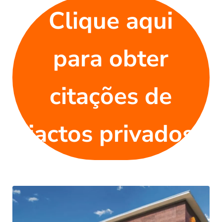
Clique aqui
para obter
citações de
jactos privados