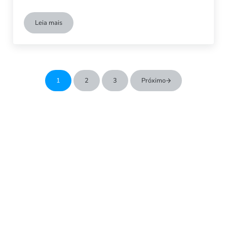
Leia mais
Os piores poluidores a jacto privados ao longo dos últimos 3 
1
2
3
Próximo
Página
Página
Página