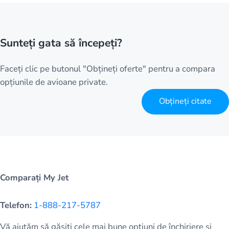
Sunteți gata să începeți?
Faceți clic pe butonul "Obțineți oferte" pentru a compara
opțiunile de avioane private.
Obțineți citate
Comparați My Jet
Telefon:
1-888-217-5787
Vă ajutăm să găsiți cele mai bune opțiuni de închiriere și