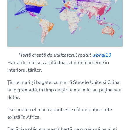
Hartă creată de utilizatorul reddit
u/phaj19
Harta de mai sus arată doar zborurile interne în
interiorul țărilor.
Țările mari și bogate, cum ar fi Statele Unite și China,
au o grămadă, în timp ce țările mai mici au puține sau
deloc.
Dar poate cel mai frapant este cât de puține rute
există în Africa.
Dacă ți-a plăcut această hartă, te rugăm să ne ajuți