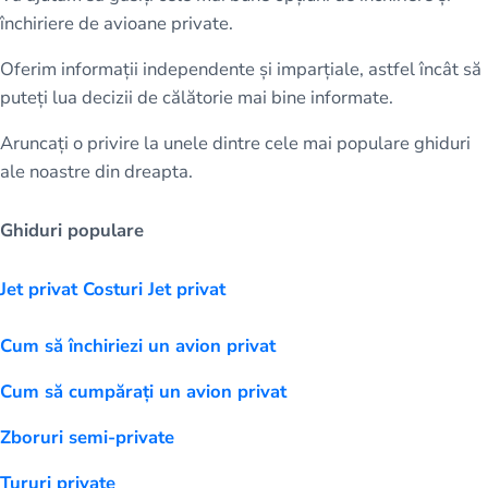
închiriere de avioane private.
Oferim informații independente și imparțiale, astfel încât să
puteți lua decizii de călătorie mai bine informate.
Aruncați o privire la unele dintre cele mai populare ghiduri
ale noastre din dreapta.
Ghiduri populare
Jet privat Costuri Jet privat
Cum să închiriezi un avion privat
Cum să cumpărați un avion privat
Zboruri semi-private
Tururi private