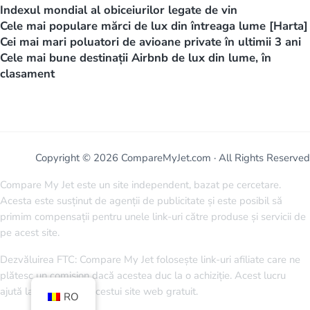
Indexul mondial al obiceiurilor legate de vin
Cele mai populare mărci de lux din întreaga lume [Harta]
Cei mai mari poluatori de avioane private în ultimii 3 ani
Cele mai bune destinații Airbnb de lux din lume, în
clasament
Copyright © 2026 CompareMyJet.com · All Rights Reserved
Compare My Jet este un site independent, bazat pe cercetare.
Acesta este susținut de agenții de publicitate și este posibil să
primim compensații pentru unele link-uri către produse și servicii de
pe acest site.
Dezvăluirea FTC: Compare My Jet folosește link-uri afiliate care ne
plătesc un comision dacă acestea duc la o achiziție. Acest lucru
ajută la menținerea acestui site web gratuit.
RO