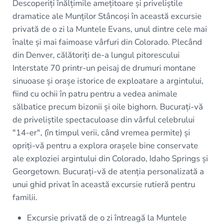
Descoperiți înălțimile amețitoare și priveliștile
dramatice ale Munților Stâncoși în această excursie
privată de o zi la Muntele Evans, unul dintre cele mai
înalte și mai faimoase vârfuri din Colorado. Plecând
din Denver, călătoriți de-a lungul pitorescului
Interstate 70 printr-un peisaj de drumuri montane
sinuoase și orașe istorice de exploatare a argintului,
fiind cu ochii în patru pentru a vedea animale
sălbatice precum bizonii și oile bighorn. Bucurați-vă
de priveliștile spectaculoase din vârful celebrului
"14-er", (în timpul verii, când vremea permite) și
opriți-vă pentru a explora orașele bine conservate
ale exploziei argintului din Colorado, Idaho Springs și
Georgetown. Bucurați-vă de atenția personalizată a
unui ghid privat în această excursie rutieră pentru
familii.
Excursie privată de o zi întreagă la Muntele