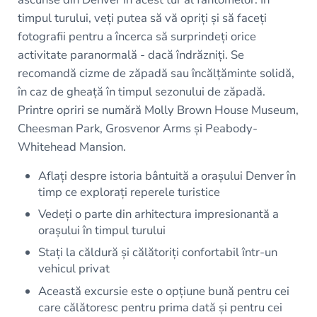
timpul turului, veți putea să vă opriți și să faceți
fotografii pentru a încerca să surprindeți orice
activitate paranormală - dacă îndrăzniți. Se
recomandă cizme de zăpadă sau încălțăminte solidă,
în caz de gheață în timpul sezonului de zăpadă.
Printre opriri se numără Molly Brown House Museum,
Cheesman Park, Grosvenor Arms și Peabody-
Whitehead Mansion.
Aflați despre istoria bântuită a orașului Denver în
timp ce explorați reperele turistice
Vedeți o parte din arhitectura impresionantă a
orașului în timpul turului
Stați la căldură și călătoriți confortabil într-un
vehicul privat
Această excursie este o opțiune bună pentru cei
care călătoresc pentru prima dată și pentru cei