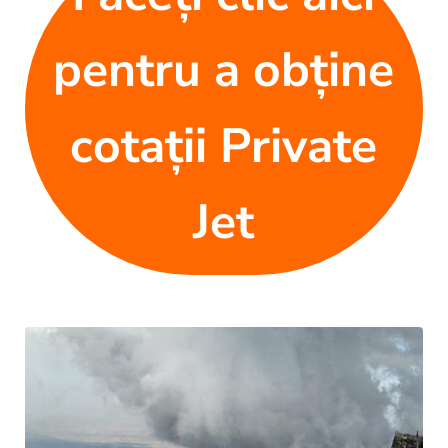
pentru a obține
cotații Private
Jet