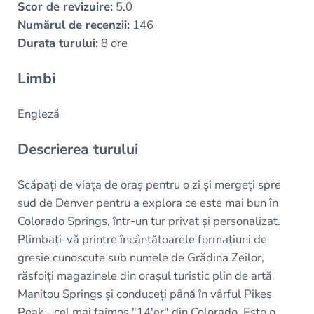
Scor de revizuire:
5.0
Numărul de recenzii:
146
Durata turului:
8 ore
Limbi
Engleză
Descrierea turului
Scăpați de viața de oraș pentru o zi și mergeți spre
sud de Denver pentru a explora ce este mai bun în
Colorado Springs, într-un tur privat și personalizat.
Plimbați-vă printre încântătoarele formațiuni de
gresie cunoscute sub numele de Grădina Zeilor,
răsfoiți magazinele din orașul turistic plin de artă
Manitou Springs și conduceți până în vârful Pikes
Peak - cel mai faimos "14'er" din Colorado. Este o