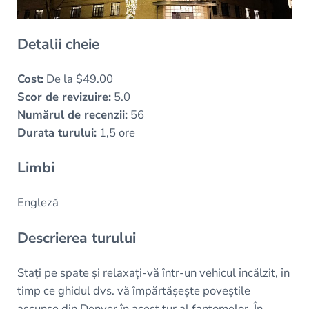
Detalii cheie
Cost:
De la $49.00
Scor de revizuire:
5.0
Numărul de recenzii:
56
Durata turului:
1,5 ore
Limbi
Engleză
Descrierea turului
Stați pe spate și relaxați-vă într-un vehicul încălzit, în
timp ce ghidul dvs. vă împărtășește poveștile
ascunse din Denver în acest tur al fantomelor. În