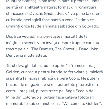
Munților Stâncoși, vom intra în parcul pitoresc, unde
se află un amfiteatru natural format din formațiuni
stâncoase străvechi. Ghidul dvs. vă va pune la curent
cu istoria geologică fascinantă a zonei, în timp ce
urmăriți orice fel de animale sălbatice din Colorado.
După ce veți admira priveliștea mortală de la
înălțimea scenei, vom învăța despre trupele care au
trecut pe aici: The Beatles, The Grateful Dead, John
Denver și multe altele.
Turul dvs. ghidat include o oprire în frumosul oraș
Golden, cunoscut pentru istoria sa feroviară și minieră
și pentru faimoasa fabrică de bere Coors. Ne putem
bucura de magazinele și restaurantele pitorești din
centrul orașului, putem trece pe lângă Școala de
Mine din Colorado și putem face câteva fotografii
memorabile sub semnul iconic "Welcome to Golden".