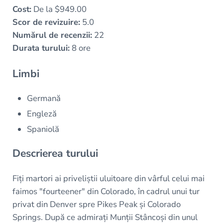
Cost:
De la $949.00
Scor de revizuire:
5.0
Numărul de recenzii:
22
Durata turului:
8 ore
Limbi
Germană
Engleză
Spaniolă
Descrierea turului
Fiți martori ai priveliștii uluitoare din vârful celui mai
faimos "fourteener" din Colorado, în cadrul unui tur
privat din Denver spre Pikes Peak și Colorado
Springs. După ce admirați Munții Stâncoși din unul