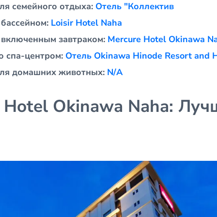
ля семейного отдыха:
Отель "Коллектив
 бассейном:
Loisir Hotel Naha
 включенным завтраком:
Mercure Hotel Okinawa N
о спа-центром:
Отель Okinawa Hinode Resort and H
для домашних животных:
N/A
e Hotel Okinawa Naha: Луч