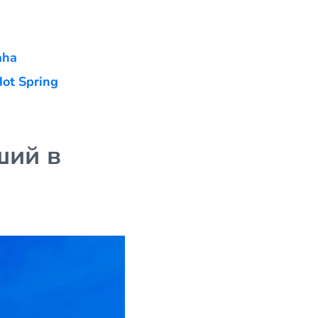
aha
ot Spring
ший в