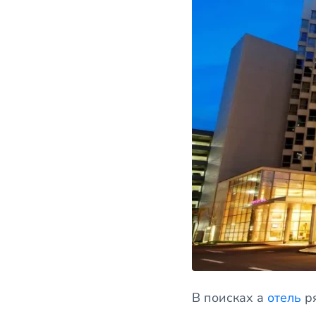
В поисках а
отель
ря