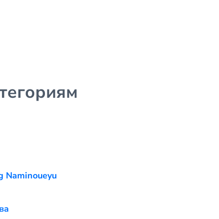
атегориям
g Naminoueyu
ва