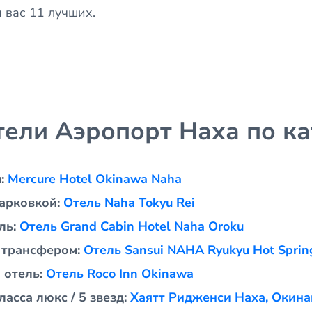
 вас 11 лучших.
тели Аэропорт Наха по к
м:
Mercure Hotel Okinawa Naha
парковкой:
Отель Naha Tokyu Rei
ль:
Отель Grand Cabin Hotel Naha Oroku
 трансфером:
Отель Sansui NAHA Ryukyu Hot Sprin
 отель:
Отель Roco Inn Okinawa
асса люкс / 5 звезд:
Хаятт Ридженси Наха, Окина