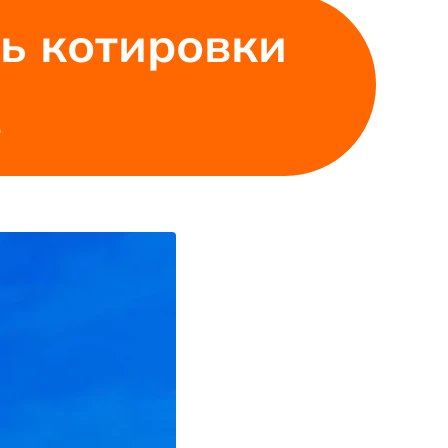
ь котировки
в