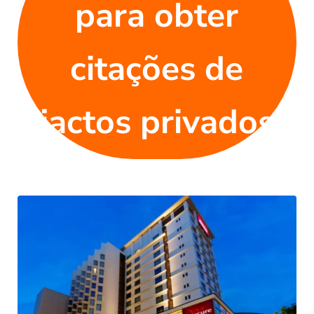
para obter
citações de
jactos privados