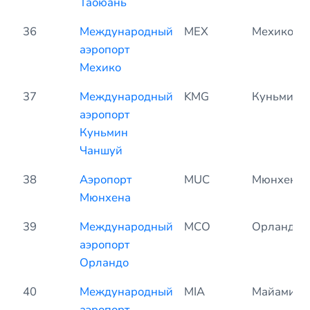
Таоюань
36
Международный
MEX
Мехико
аэропорт
Мехико
37
Международный
KMG
Куньмин
аэропорт
Куньмин
Чаншуй
38
Аэропорт
MUC
Мюнхен
Мюнхена
39
Международный
MCO
Орландо
аэропорт
Орландо
40
Международный
MIA
Майами
аэропорт