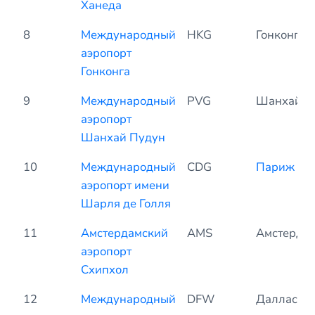
Ханеда
8
Международный
HKG
Гонконг
аэропорт
Гонконга
9
Международный
PVG
Шанхай
аэропорт
Шанхай Пудун
10
Международный
CDG
Париж
аэропорт имени
Шарля де Голля
11
Амстердамский
AMS
Амстерда
аэропорт
Схипхол
12
Международный
DFW
Даллас