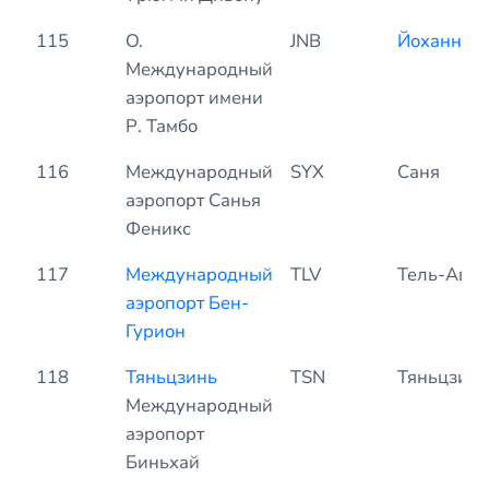
115
O.
JNB
Йоханнесб
Международный
аэропорт имени
Р. Тамбо
116
Международный
SYX
Саня
аэропорт Санья
Феникс
117
Международный
TLV
Тель-Авив
аэропорт Бен-
Гурион
118
Тяньцзинь
TSN
Тяньцзинь
Международный
аэропорт
Биньхай