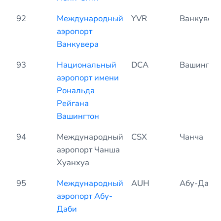
92
Международный
YVR
Ванкувер
аэропорт
Ванкувера
93
Национальный
DCA
Вашингто
аэропорт имени
Рональда
Рейгана
Вашингтон
94
Международный
CSX
Чанча
аэропорт Чанша
Хуанхуа
95
Международный
AUH
Абу-Даби
аэропорт Абу-
Даби