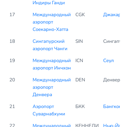
Индиры Ганди
17
Международный
CGK
Джакарта
аэропорт
Соекарно-Хатта
18
Сингапурский
SIN
Сингапур
аэропорт Чанги
19
Международный
ICN
Сеул
аэропорт Инчхон
20
Международный
DEN
Денвер
аэропорт
Денвера
21
Аэропорт
БКК
Бангкок
Суварнабхуми
22
Международный
КЕННЕДИ
Нью-Йорк