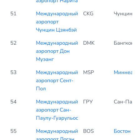
аэропорт Нарита
51
Международный
CKG
Чунцин
аэропорт
Чунцин Цзянбэй
52
Международный
DMK
Бангкок
аэропорт Дон
Муэанг
53
Международный
MSP
Миннеапо
аэропорт Сент-
Пол
54
Международный
ГРУ
Сан-Паул
аэропорт Сан-
Паулу-Гуарульос
55
Международный
BOS
Бостон
аэропорт Логан