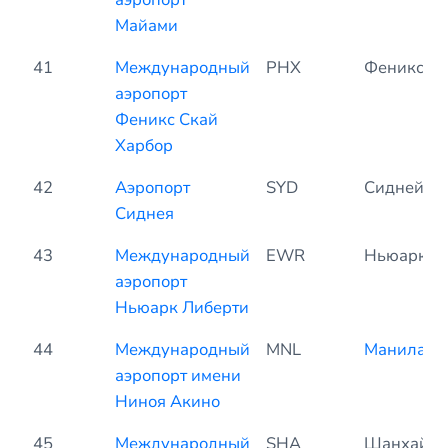
Майами
41
Международный
PHX
Феникс
аэропорт
Феникс Скай
Харбор
42
Аэропорт
SYD
Сидней
Сиднея
43
Международный
EWR
Ньюарк
аэропорт
Ньюарк Либерти
44
Международный
MNL
Манила
аэропорт имени
Ниноя Акино
45
Международный
SHA
Шанхай