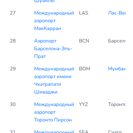
Шуанлю
27
Международный
LAS
Лас-Вегас
аэропорт
МакКарран
28
Аэропорт
BCN
Барселон
Барселона-Эль-
Прат
29
Международный
BOM
Мумбаи
аэропорт имени
Чхатрапати
Шиваджи
30
Международный
YYZ
Торонто
аэропорт
Торонто Пирсон
31
Международный
SEA
Сиэтл