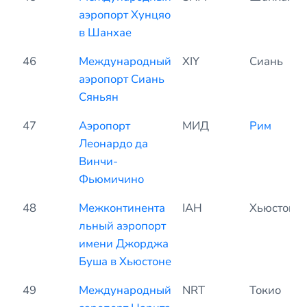
аэропорт Хунцяо
в Шанхае
46
Международный
XIY
Сиань
аэропорт Сиань
Сяньян
47
Аэропорт
МИД
Рим
Леонардо да
Винчи-
Фьюмичино
48
Межконтинента
IAH
Хьюстон
льный аэропорт
имени Джорджа
Буша в Хьюстоне
49
Международный
NRT
Токио