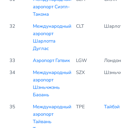
аэропорт Сиэтл-
Такома
32
Международный
CLT
Шарлотта
аэропорт
Шарлотта
Дуглас
33
Аэропорт Гатвик
LGW
Лондон
34
Международный
SZX
Шэньчжэн
аэропорт
Шэньчжэнь
Баоань
35
Международный
TPE
Тайбэй
аэропорт
Тайвань