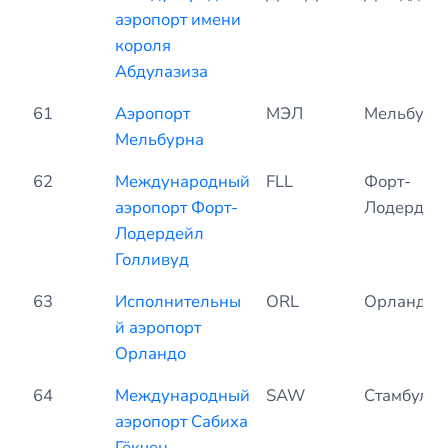
аэропорт имени
короля
Абдулазиза
61
Аэропорт
МЭЛ
Мельбурн
Мельбурна
62
Международный
FLL
Форт-
аэропорт Форт-
Лодердей
Лодердейл
Голливуд
63
Исполнительны
ORL
Орландо
й аэропорт
Орландо
64
Международный
SAW
Стамбул
аэропорт Сабиха
Гёкчен