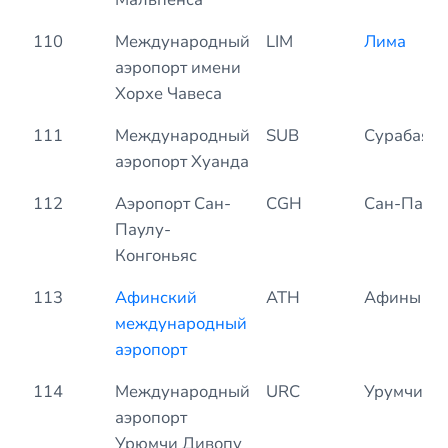
110
Международный
LIM
Лима
аэропорт имени
Хорхе Чавеса
111
Международный
SUB
Сурабая
аэропорт Хуанда
112
Аэропорт Сан-
CGH
Сан-Паул
Паулу-
Конгоньяс
113
Афинский
ATH
Афины
международный
аэропорт
114
Международный
URC
Урумчи
аэропорт
Урюмчи Дивопу