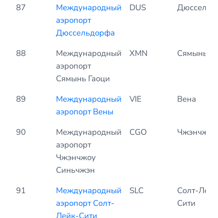
87
Международный
DUS
Дюссельд
аэропорт
Дюссельдорфа
88
Международный
XMN
Сямынь
аэропорт
Сямынь Гаоци
89
Международный
VIE
Вена
аэропорт Вены
90
Международный
CGO
Чжэнчжоу
аэропорт
Чжэнчжоу
Синьчжэн
91
Международный
SLC
Солт-Лейк
аэропорт Солт-
Сити
Лейк-Сити