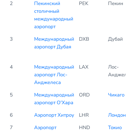
2
Пекинский
PEK
Пекин
столичный
международный
аэропорт
3
Международный
DXB
Дубай
аэропорт Дубая
4
Международный
LAX
Лос-
аэропорт Лос-
Анджелес
Анджелеса
5
Международный
ORD
Чикаго
аэропорт О'Хара
6
Аэропорт Хитроу
LHR
Лондон
7
Аэропорт
HND
Токио