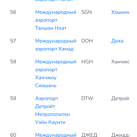
56
Международный
SGN
Хошимин
аэропорт
Таншон Нхат
57
Международный
DOH
Доха
аэропорт Хамад
58
Международный
HGH
Ханчжоу
аэропорт
Ханчжоу
Сяошань
59
Аэропорт
DTW
Детройт
Детройт
Метрополитен
Уэйн Каунти
60
Международный
ДЖЕД
Джидда