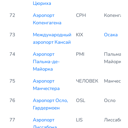
Цюриха
72
Аэропорт
CPH
Копенгаге
Копенгагена
73
Международный
KIX
Осака
аэропорт Кансай
74
Аэропорт
PMI
Пальма-д
Пальма-де-
Майорка
Майорка
75
Аэропорт
ЧЕЛОВЕК
Манчесте
Манчестера
76
Аэропорт Осло,
OSL
Осло
Гардермоен
77
Аэропорт
LIS
Лиссабон
Лиссабона