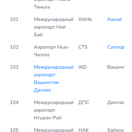
Тяньхэ
101
Международный
ХАНЬ
Ханой
аэропорт Ной
Бай
102
Аэропорт Нью-
CTS
Саппоро
Читосе
103
Международный
IAD
Вашингто
аэропорт
Вашингтон
Даллес
104
Международный
ДПС
Денпасар
аэропорт
Нгурах-Рай
105
Международный
HAK
Хайкоу