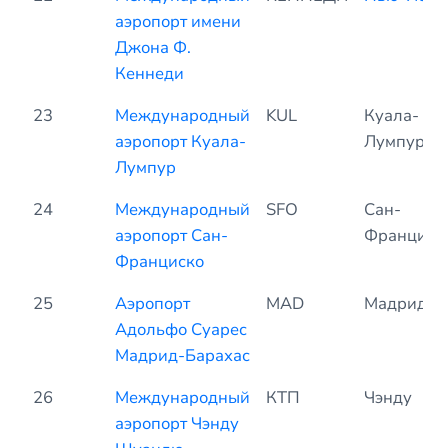
аэропорт имени
Джона Ф.
Кеннеди
23
Международный
KUL
Куала-
аэропорт Куала-
Лумпур
Лумпур
24
Международный
SFO
Сан-
аэропорт Сан-
Франциск
Франциско
25
Аэропорт
MAD
Мадрид
Адольфо Суарес
Мадрид-Барахас
26
Международный
КТП
Чэнду
аэропорт Чэнду