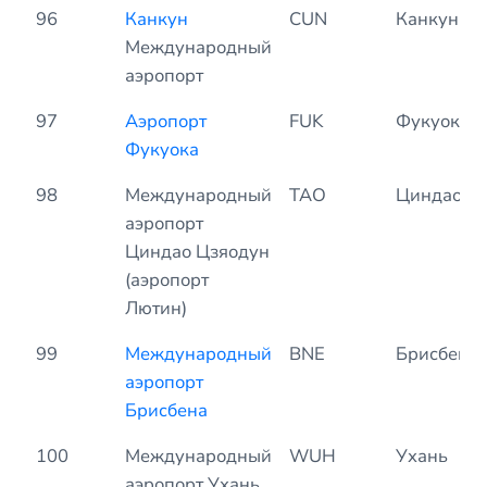
96
Канкун
CUN
Канкун
Международный
аэропорт
97
Аэропорт
FUK
Фукуока
Фукуока
98
Международный
ТАО
Циндао
аэропорт
Циндао Цзяодун
(аэропорт
Лютин)
99
Международный
BNE
Брисбен
аэропорт
Брисбена
100
Международный
WUH
Ухань
аэропорт Ухань