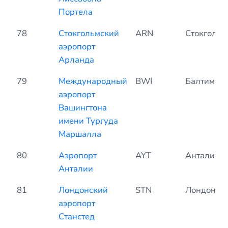
Портела
78
Стокгольмский
ARN
Стокгольм
аэропорт
Арланда
79
Международный
BWI
Балтимор
аэропорт
Вашингтона
имени Тургуда
Маршалла
80
Аэропорт
AYT
Анталия
Анталии
81
Лондонский
STN
Лондон
аэропорт
Станстед