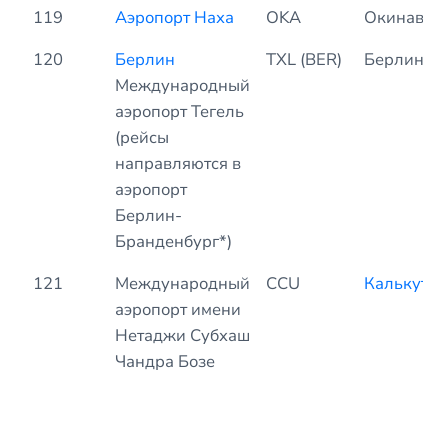
119
Аэропорт Наха
OKA
Окинава
120
Берлин
TXL (BER)
Берлин
Международный
аэропорт Тегель
(рейсы
направляются в
аэропорт
Берлин-
Бранденбург*)
121
Международный
CCU
Калькутта
аэропорт имени
Нетаджи Субхаш
Чандра Бозе