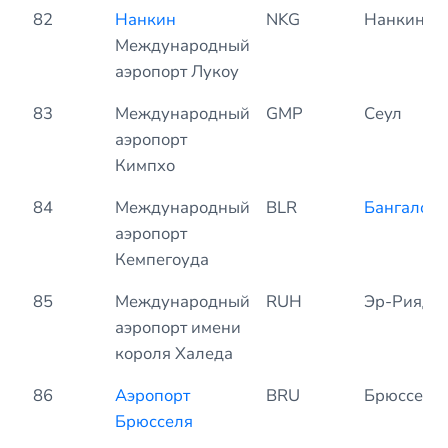
82
Нанкин
NKG
Нанкин
Международный
аэропорт Лукоу
83
Международный
GMP
Сеул
аэропорт
Кимпхо
84
Международный
BLR
Бангалор
аэропорт
Кемпегоуда
85
Международный
RUH
Эр-Рияд
аэропорт имени
короля Халеда
86
Аэропорт
BRU
Брюссель
Брюсселя