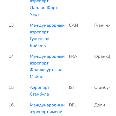
аэропорт
Даллас-Форт-
Уэрт
13
Международный
CAN
Гуанчжоу
аэропорт
Гуанчжоу
Байюнь
14
Международный
FRA
Франкфур
аэропорт
Франкфурта-на-
Майне
15
Аэропорт
IST
Стамбул
Стамбула
16
Международный
DEL
Дели
аэропорт имени