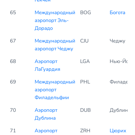
65
Международный
BOG
Богота
аэропорт Эль-
Дорадо
67
Международный
CJU
Чеджу
аэропорт Чеджу
68
Аэропорт
LGA
Нью-Йорк
ЛаГуардия
69
Международный
PHL
Филадель
аэропорт
Филадельфии
70
Аэропорт
DUB
Дублин
Дублина
71
Аэропорт
ZRH
Цюрих