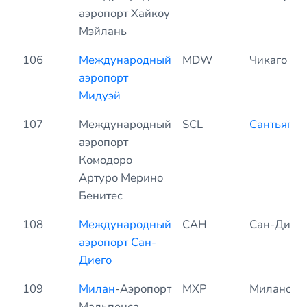
аэропорт Хайкоу
Мэйлань
106
Международный
MDW
Чикаго
аэропорт
Мидуэй
107
Международный
SCL
Сантьяго
аэропорт
Комодоро
Артуро Мерино
Бенитес
108
Международный
САН
Сан-Диег
аэропорт Сан-
Диего
109
Милан
-Аэропорт
MXP
Милано
Мальпенса