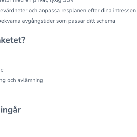
evärdheter och anpassa resplanen efter dina intressen
a bekväma avgångstider som passar ditt schema
aketet?
de
g och avlämning
 ingår