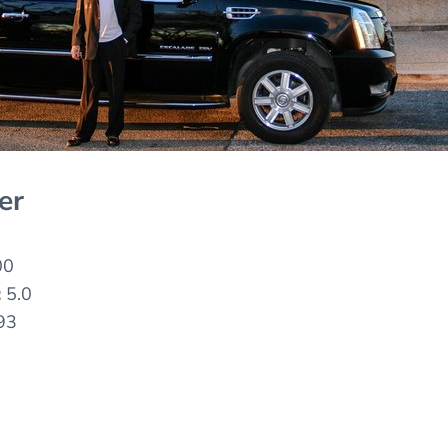
er
00
:
5.0
93