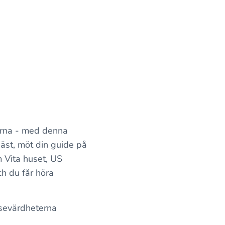
orna - med denna
äst, möt din guide på
 Vita huset, US
h du får höra
 sevärdheterna