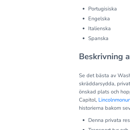
Portugisiska
Engelska
Italienska
Spanska
Beskrivning a
Se det bästa av Wash
skräddarsydda, privat
önskad plats och hop
Capitol,
Lincolnmonu
historierna bakom sev
Denna privata res
Transport tur och