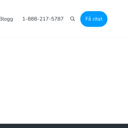
Blogg
1-888-217-5787
Få citat
Sök på