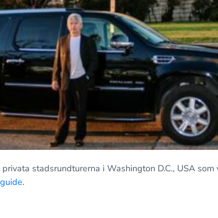
 privata stadsrundturerna i Washington D.C., USA som v
 guide
.