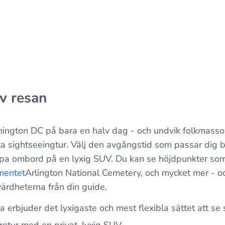
v resan
ington DC på bara en halv dag - och undvik folkmass
a sightseeingtur. Välj den avgångstid som passar dig b
pa ombord på en lyxig SUV. Du kan se höjdpunkter som
mentet
Arlington National Cemetery, och mycket mer - oc
ärdheterna från din guide.
a erbjuder det lyxigaste och mest flexibla sättet att se
 retur med en privat, lyxig SUV