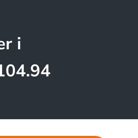
r i
104.94