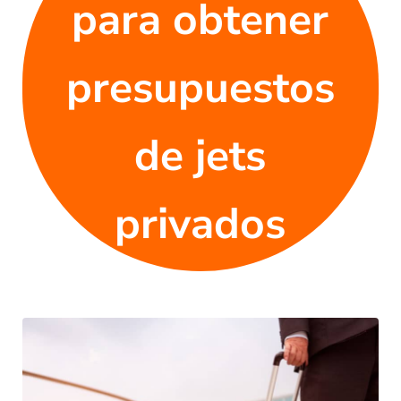
para obtener
presupuestos
de jets
privados