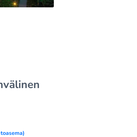
nvälinen
ntoasema)