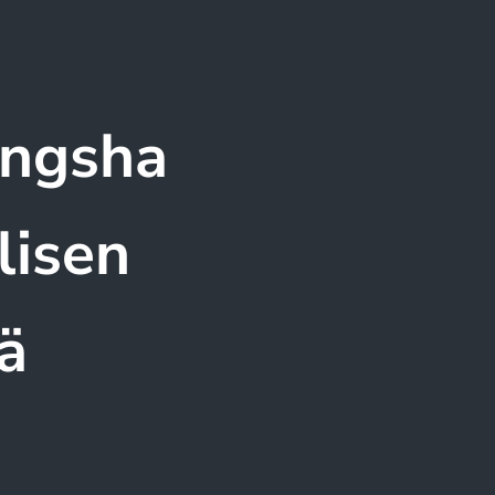
angsha
lisen
ä