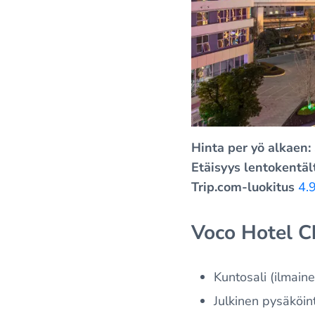
Hinta per yö alkaen:
Etäisyys lentokentäl
Trip.com-luokitus
4.9
Voco Hotel C
Kuntosali (ilmaine
Julkinen pysäköint