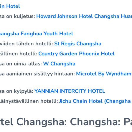
Bin Hotel
ssa on kuljetus:
Howard Johnson Hotel Changsha Huan
angsha Fanghua Youth Hotel
 viiden tähden hotelli:
St Regis Changsha
ällinen hotelli:
Country Garden Phoenix Hotel
ssa on uima-allas:
W Changsha
ssa aamiainen sisältyy hintaan:
Microtel By Wyndham
ssa on kylpylä:
YANNIAN INTERCITY HOTEL
äinystävällinen hotelli:
Jichu Chain Hotel (Changsha
tel Changsha: Changsha: P