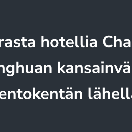
rasta hotellia Ch
ghuan kansainvä
lentokentän lähell