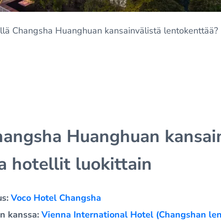
llä Changsha Huanghuan kansainvälistä lentokenttää?
hangsha Huanghuan kansai
 hotellit luokittain
us:
Voco Hotel Changsha
in kanssa:
Vienna International Hotel (Changshan le