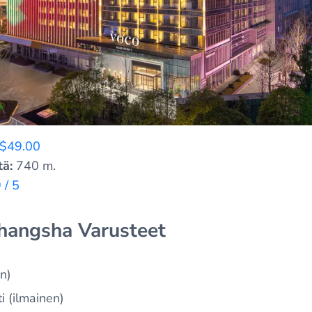
$49.00
tä:
740 m.
 / 5
hangsha Varusteet
n)
i (ilmainen)