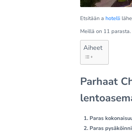
Etsitään a
hotelli
lähe
Meillä on 11 parasta.
Aiheet
Parhaat C
lentoasema
Paras kokonaisu
Paras pysäköinn