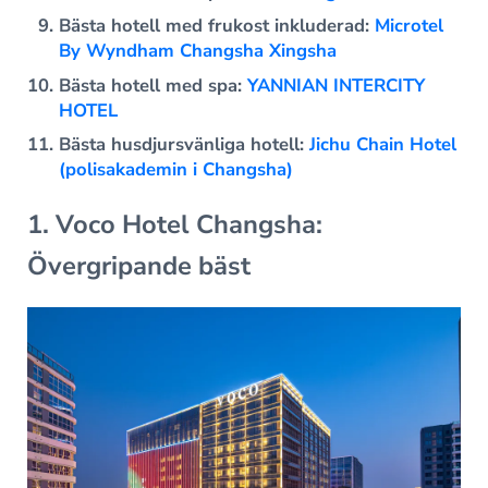
Bästa hotell med frukost inkluderad:
Microtel
By Wyndham Changsha Xingsha
Bästa hotell med spa:
YANNIAN INTERCITY
HOTEL
Bästa husdjursvänliga hotell:
Jichu Chain Hotel
(polisakademin i Changsha)
1. Voco Hotel Changsha:
Övergripande bäst