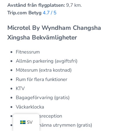
Avstånd från flygplatsen:
9,7 km.
Trip.com Betyg
4.7 / 5
Microtel By Wyndham Changsha
Xingsha Bekvämligheter
Fitnessrum
Allmän parkering (avgiftsfri)
Mötesrum (extra kostnad)
Rum för flera funktioner
KTV
Bagageförvaring (gratis)
Väckarklocka
24-timmarsreception
SV
Wi-Fi i allmänna utrymmen (gratis)