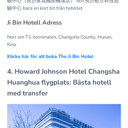
驗中心（長沙黃花國際機場店） och 長沙航空科技體
驗中心 bara en kort bit från hotellet.
Ji Bin Hotell Adress
Norr om T1-terminalen, Changsha County, Hunan,
Kina
Klicka här för att boka The Ji Bin Hotel
4. Howard Johnson Hotel Changsha
Huanghua flygplats: Bästa hotell
med transfer