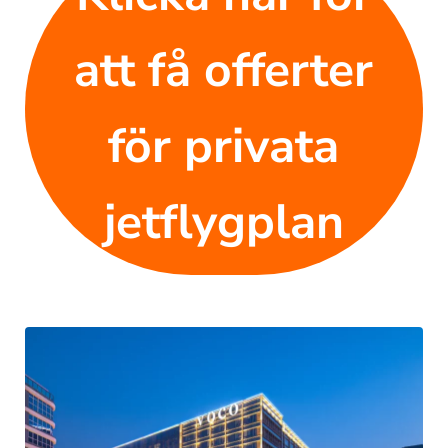
att få offerter
för privata
jetflygplan