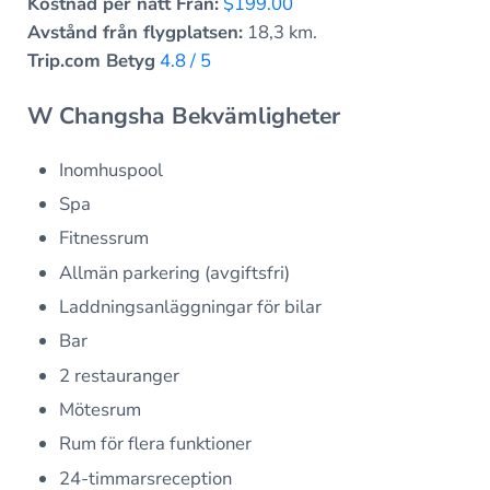
Kostnad per natt Från:
$199.00
Avstånd från flygplatsen:
18,3 km.
Trip.com Betyg
4.8 / 5
W Changsha Bekvämligheter
Inomhuspool
Spa
Fitnessrum
Allmän parkering (avgiftsfri)
Laddningsanläggningar för bilar
Bar
2 restauranger
Mötesrum
Rum för flera funktioner
24-timmarsreception