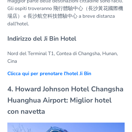
maggior parte delle destinazioni cittadine sono facili.
Gli ospiti troveranno 飛行體驗中心（長沙黃花國際機
場店） e 長沙航空科技體驗中心 a breve distanza
dall'hotel.
Indirizzo del Ji Bin Hotel
Nord del Terminal T1, Contea di Changsha, Hunan,
Cina
Clicca qui per prenotare l'hotel Ji Bin
4. Howard Johnson Hotel Changsha
Huanghua Airport: Miglior hotel
con navetta