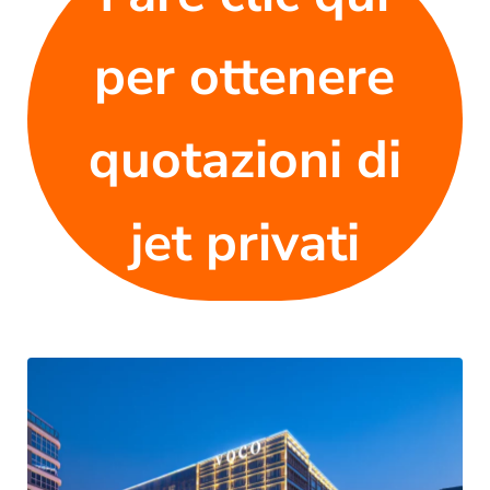
per ottenere
quotazioni di
jet privati