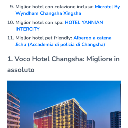
Miglior hotel con colazione inclusa:
Microtel By
Wyndham Changsha Xingsha
Miglior hotel con spa:
HOTEL YANNIAN
INTERCITY
Miglior hotel pet friendly:
Albergo a catena
Jichu (Accademia di polizia di Changsha)
1. Voco Hotel Changsha: Migliore in
assoluto