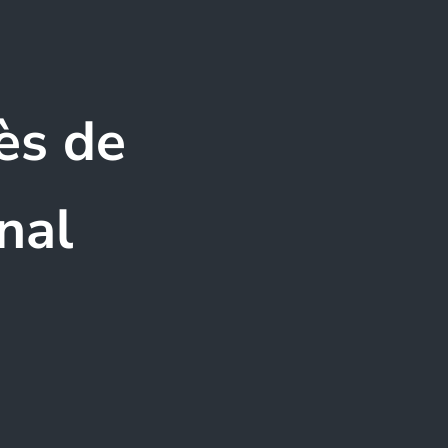
ès de
nal
u