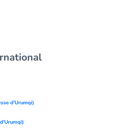
ernational
tesse d'Urumqi)
 d'Urumqi)