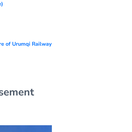
e)
re of Urumqi Railway
ssement