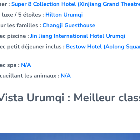
her :
Super 8 Collection Hotel (Xinjiang Grand Theatr
 luxe / 5 étoiles :
Hilton Urumqi
ur les familles :
Changji Guesthouse
ec piscine :
Jin Jiang International Hotel Urumqi
ec petit déjeuner inclus :
Bestow Hotel (Aolong Squa
ec spa :
N/A
cueillant les animaux :
N/A
ista Urumqi : Meilleur cla