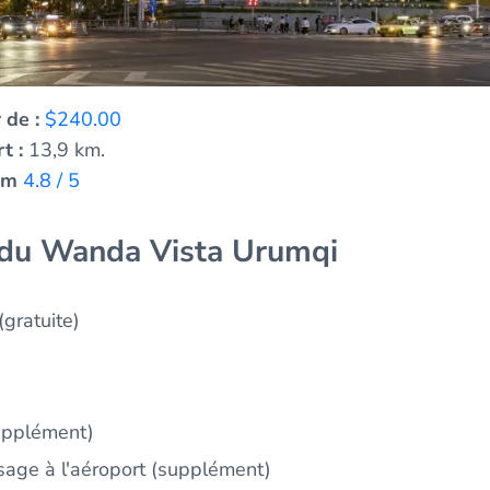
 de :
$240.00
t :
13,9 km.
om
4.8 / 5
du Wanda Vista Urumqi
(gratuite)
supplément)
sage à l'aéroport (supplément)