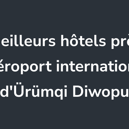
eilleurs hôtels pr
aéroport internatio
d'Ürümqi Diwop