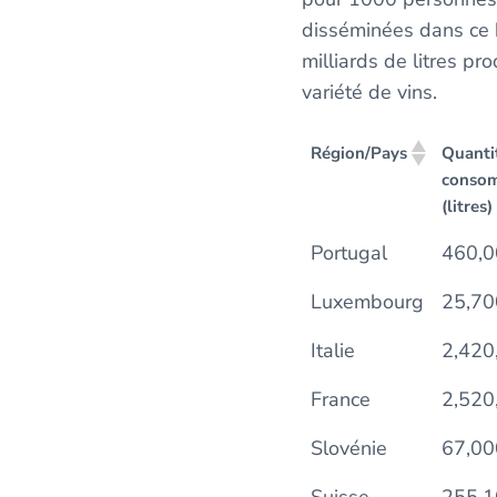
disséminées dans ce be
milliards de litres pr
variété de vins.
Région/Pays
Quanti
conso
(litres)
Portugal
460,0
Luxembourg
25,70
Italie
2,420
France
2,520
Slovénie
67,00
Suisse
255,1