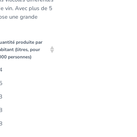
de vin. Avec plus de 5
opose une grande
uantité produite par
bitant (litres, pour
000 personnes)
4
5
3
8
8