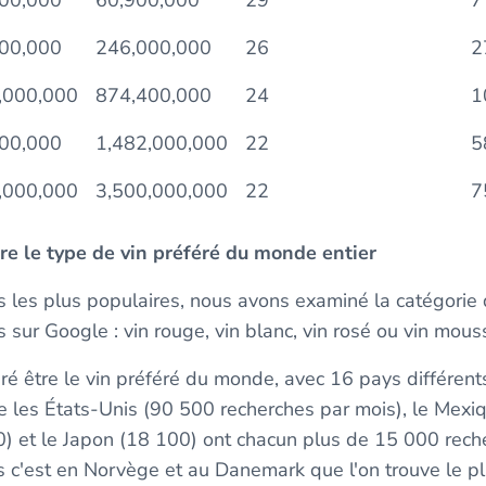
00,000
246,000,000
26
2
,000,000
874,400,000
24
1
00,000
1,482,000,000
22
5
,000,000
3,500,000,000
22
7
tre le type de vin préféré du monde entier
ns les plus populaires, nous avons examiné la catégorie
s sur Google : vin rouge, vin blanc, vin rosé ou vin mou
ré être le vin préféré du monde, avec 16 pays différents
 les États-Unis (90 500 recherches par mois), le Mexiq
 et le Japon (18 100) ont chacun plus de 15 000 rech
is c'est en Norvège et au Danemark que l'on trouve le p