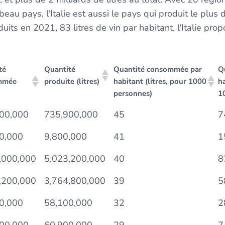
au pays, l'Italie est aussi le pays qui produit le plus 
oduits en 2021, 83 litres de vin par habitant, l'Italie pr
té
Quantité
Quantité consommée par
Q
mmée
produite (litres)
habitant (litres, pour 1000
ha
personnes)
1
00,000
735,900,000
45
7
0,000
9,800,000
41
1
,000,000
5,023,200,000
40
8
,200,000
3,764,800,000
39
5
0,000
58,100,000
32
2
00,000
60,900,000
29
7