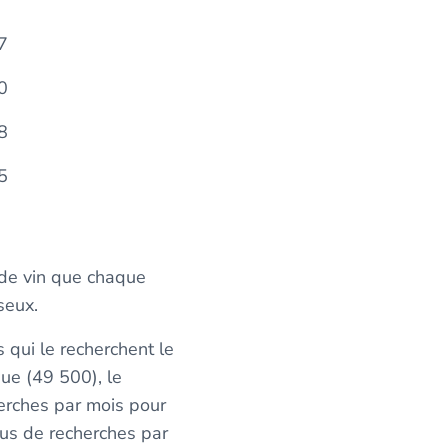
7
0
8
5
 de vin que chaque
sseux.
 qui le recherchent le
ue (49 500), le
erches par mois pour
lus de recherches par