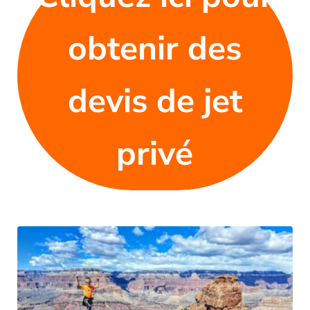
obtenir des
devis de jet
privé