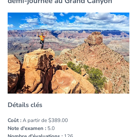
demi-journée au Grand Canyon
Détails clés
Coût :
A partir de $389.00
Note d'examen :
5.0
Nombre d'évaluations :
126