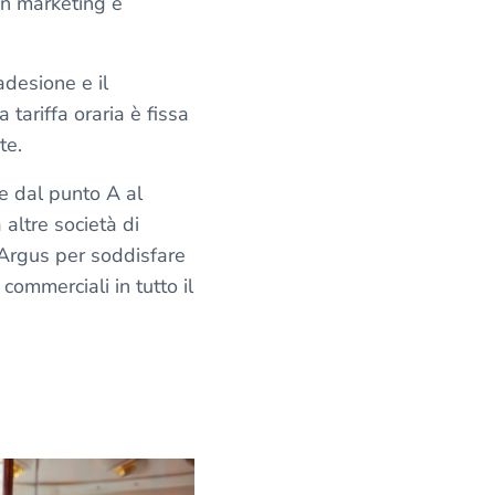
in marketing e
adesione e il
tariffa oraria è fissa
nte.
e dal punto A al
altre società di
m Argus per soddisfare
 commerciali in tutto il