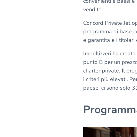
convenienti e bassi è 
vendite.
Concord Private Jet op
programma di base com
e garantita e i titola
Impellizzeri ha creat
punto B per un prezzo
charter private. Il pr
i criteri più elevati. 
paese, ci sono solo 31
Programma