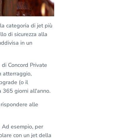
a categoria di jet più
lo di sicurezza alla
uddivisa in un
 di Concord Private
 atterraggio,
grade (o il
a 365 giorni all'anno.
 rispondere alle
e. Ad esempio, per
lare con un jet della