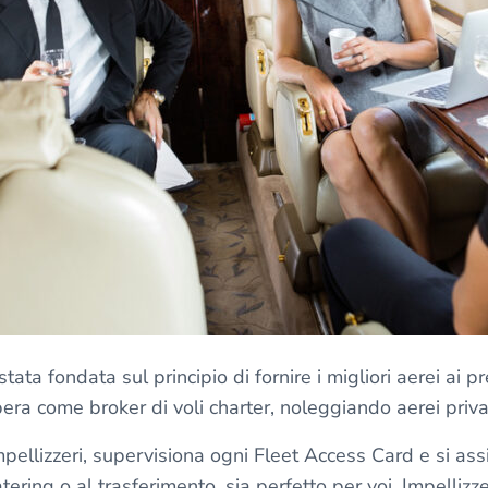
tata fondata sul principio di fornire i migliori aerei ai pr
era come broker di voli charter, noleggiando aerei privati
Impellizzeri, supervisiona ogni Fleet Access Card e si ass
ring o al trasferimento, sia perfetto per voi. Impellizze