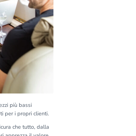
ezzi più bassi
 per i propri clienti.
icura che tutto, dalla
ri apprezza il valore