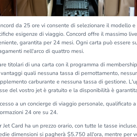
oncord da 25 ore vi consente di selezionare il modello e l
cifiche esigenze di viaggio. Concord offre il massimo livel
veniente, garantita per 24 mesi. Ogni carta può essere s
gamenti nell'arco di quattro mesi.
are titolari di una carta con il programma di membership
i vantaggi quali nessuna tassa di pernottamento, nessun
pplemento carburante e nessuna tassa di gestione. L'up
e del vostro jet è gratuito e la disponibilità è garantit
ccesso a un concierge di viaggio personale, qualificato a
nformazioni 24 ore su 24.
Jet Card ha un prezzo orario, con tutte le tasse inclus
edie dimensioni si pagherà $5.750 all'ora, mentre per vo