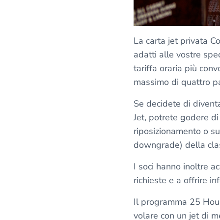
La carta jet privata C
adatti alle vostre spe
tariffa oraria più con
massimo di quattro pa
Se decidete di divent
Jet, potrete godere d
riposizionamento o su
downgrade) della class
I soci hanno inoltre a
richieste e a offrire i
Il programma 25 Hour 
volare con un jet di m