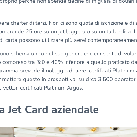
proprio perché non spende decine di migliaia di dollari 
era charter di terzi. Non ci sono quote di iscrizione e di 
prende 25 ore su un jet leggero o su un turboelica. La 
ri di carta possono utilizzare più aerei contemporaneame
o uno schema unico nel suo genere che consente di volar
 compreso tra %0 e 40% inferiore a quello praticato da 
ogramma prevede il noleggio di aerei certificati Platinu
Per mettere questo in prospettiva, su circa 3.500 operatori
 vettori certificati Platinum Argus.
 Jet Card aziendale