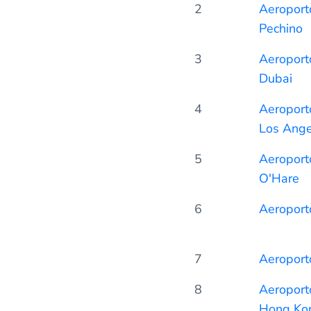
2
Aeroporto
Pechino
3
Aeroporto
Dubai
4
Aeroporto
Los Ange
5
Aeroporto
O'Hare
6
Aeroport
7
Aeroport
8
Aeroporto
Hong Ko