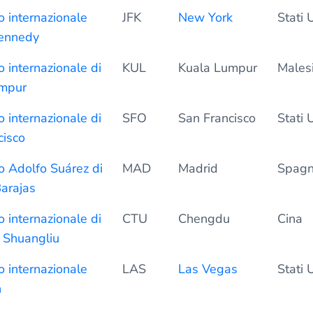
 internazionale
JFK
New York
Stati U
Kennedy
 internazionale di
KUL
Kuala Lumpur
Males
umpur
 internazionale di
SFO
San Francisco
Stati U
cisco
o Adolfo Suárez di
MAD
Madrid
Spag
arajas
 internazionale di
CTU
Chengdu
Cina
 Shuangliu
 internazionale
LAS
Las Vegas
Stati U
n