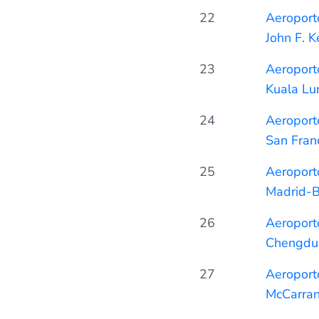
22
Aeroporto
John F. 
23
Aeroporto
Kuala L
24
Aeroporto
San Fran
25
Aeroport
Madrid-B
26
Aeroporto
Chengdu
27
Aeroporto
McCarra