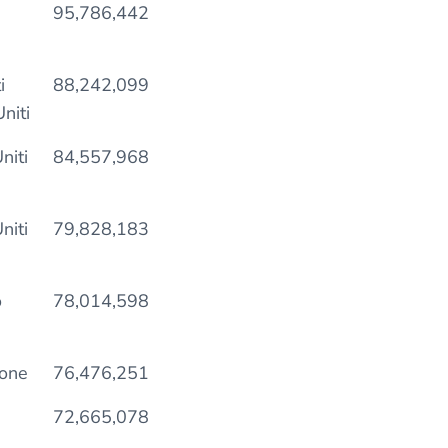
95,786,442
i
88,242,099
niti
niti
84,557,968
niti
79,828,183
o
78,014,598
one
76,476,251
72,665,078