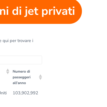
i di jet privati
e qui per trovare i
Numero di
passeggeri
all'anno
Numero di
niti
103,902,992
passeggeri
all'anno