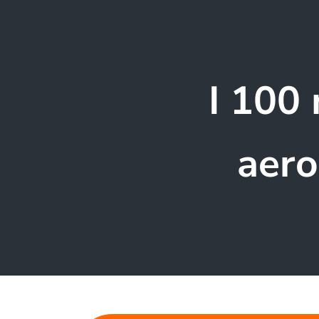
I 100 
aero