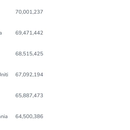
70,001,237
a
69,471,442
68,515,425
niti
67,092,194
65,887,473
nia
64,500,386