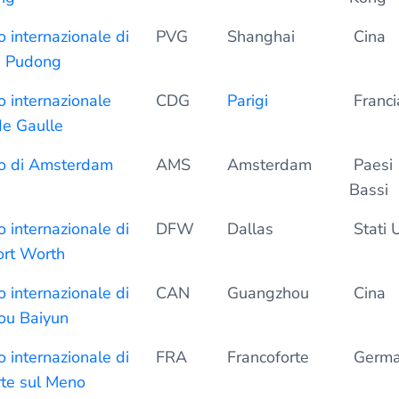
 internazionale di
PVG
Shanghai
Cina
i Pudong
 internazionale
CDG
Parigi
Franci
de Gaulle
o di Amsterdam
AMS
Amsterdam
Paesi
Bassi
 internazionale di
DFW
Dallas
Stati U
ort Worth
 internazionale di
CAN
Guangzhou
Cina
ou Baiyun
 internazionale di
FRA
Francoforte
Germa
rte sul Meno