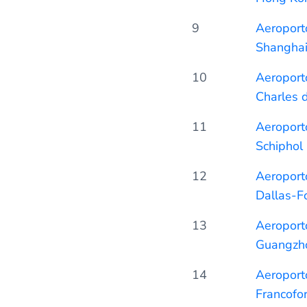
9
Aeroporto
Shangha
10
Aeroporto
Charles 
11
Aeroport
Schiphol
12
Aeroporto
Dallas-F
13
Aeroporto
Guangzh
14
Aeroporto
Francofo