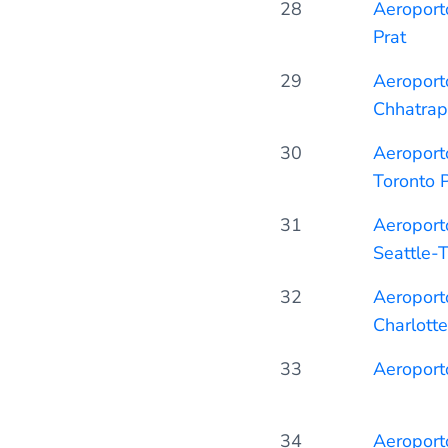
28
Aeroport
Prat
29
Aeroporto
Chhatrapa
30
Aeroporto
Toronto 
31
Aeroporto
Seattle-
32
Aeroporto
Charlott
33
Aeroport
34
Aeroporto