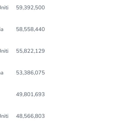
niti
59,392,500
ia
58,558,440
niti
55,822,129
na
53,386,075
49,801,693
niti
48,566,803