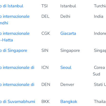
 di Istanbul
TSI
Istanbul
Turchi
 internazionale
DEL
Delhi
India
andhi
 internazionale
CGK
Giacarta
Indone
-Hatta
o di Singapore
SIN
Singapore
Singa
 internazionale di
ICN
Seoul
Corea 
Sud
 internazionale di
DEN
Denver
Stati U
o di Suvarnabhumi
BKK
Bangkok
Thaila