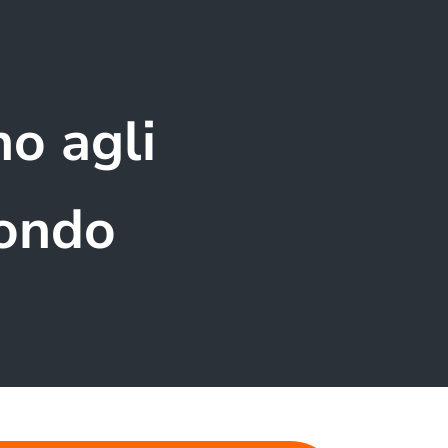
no agli
mondo