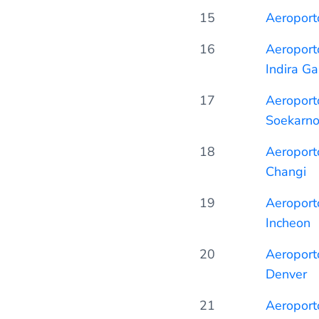
15
Aeroporto
16
Aeroporto
Indira G
17
Aeroporto
Soekarno
18
Aeroport
Changi
19
Aeroporto
Incheon
20
Aeroporto
Denver
21
Aeroport