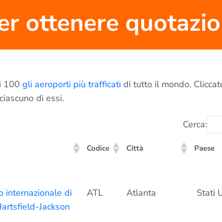
er ottenere quotazion
ei 100
gli aeroporti più trafficati
di tutto il mondo. Cliccat
 ciascuno di essi.
Cerca:
Codice
Città
Paese
Codice
Città
Paese
 internazionale di
ATL
Atlanta
Stati U
artsfield-Jackson