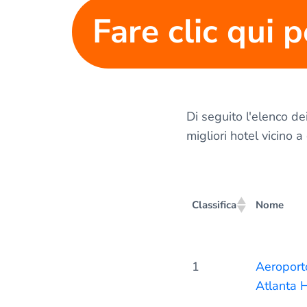
Fare clic qui p
Di seguito l'elenco d
migliori hotel vicino a
Classifica
Nome
Classifica
Nome
1
Aeroporto
Atlanta H