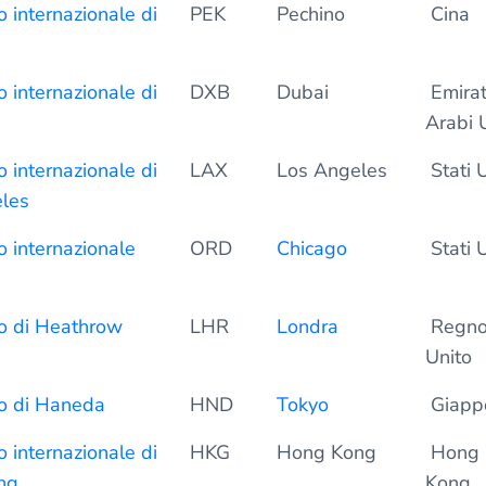
 internazionale di
PEK
Pechino
Cina
 internazionale di
DXB
Dubai
Emirat
Arabi U
 internazionale di
LAX
Los Angeles
Stati U
les
 internazionale
ORD
Chicago
Stati U
o di Heathrow
LHR
Londra
Regn
Unito
o di Haneda
HND
Tokyo
Giapp
 internazionale di
HKG
Hong Kong
Hong
ng
Kong