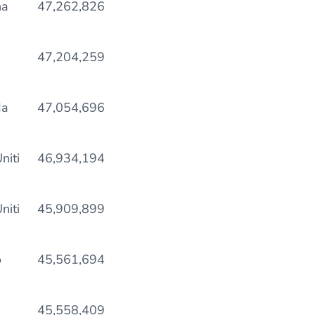
na
47,262,826
47,204,259
da
47,054,696
niti
46,934,194
niti
45,909,899
o
45,561,694
45,558,409