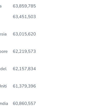
a
63,859,785
63,451,503
sia
63,015,620
pore
62,219,573
del
62,157,834
niti
61,379,396
ndia
60,860,557