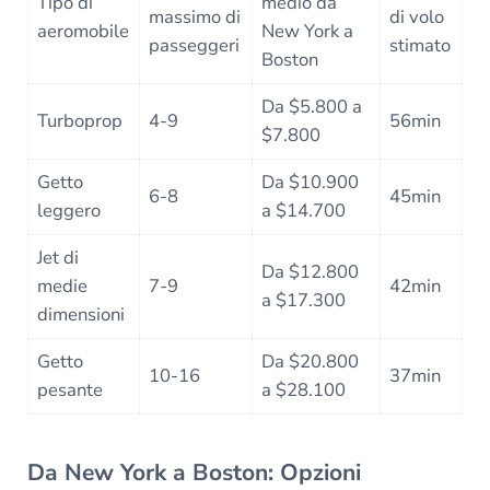
Tipo di
medio da
massimo di
di volo
aeromobile
New York a
passeggeri
stimato
Boston
Da $5.800 a
Turboprop
4-9
56min
$7.800
Getto
Da $10.900
6-8
45min
leggero
a $14.700
Jet di
Da $12.800
medie
7-9
42min
a $17.300
dimensioni
Getto
Da $20.800
10-16
37min
pesante
a $28.100
Da New York a Boston: Opzioni