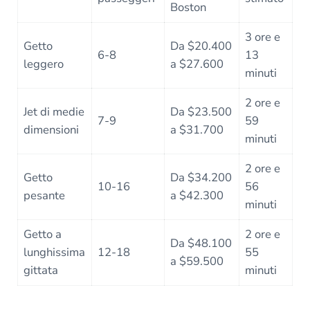
Boston
3 ore e
Getto
Da $20.400
6-8
13
leggero
a $27.600
minuti
2 ore e
Jet di medie
Da $23.500
7-9
59
dimensioni
a $31.700
minuti
2 ore e
Getto
Da $34.200
10-16
56
pesante
a $42.300
minuti
Getto a
2 ore e
Da $48.100
lunghissima
12-18
55
a $59.500
gittata
minuti