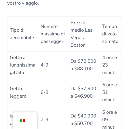
vostro viaggio.
Prezzo
Numero
Tempo
Tipo di
medio Las
massimo di
di volo
aeromobile
Vegas -
passeggeri
stimato
Boston
Getto a
4 ore e
Da $72.500
lunghissima
4-9
23
a $88.100
gittata
minuti
5 ore e
Getto
Da $37.900
6-8
51
leggero
a $46.900
minuti
5 ore e
Jet di medie
Da $40.900
7-9
09
IT
dimensioni
a $50.700
minuti