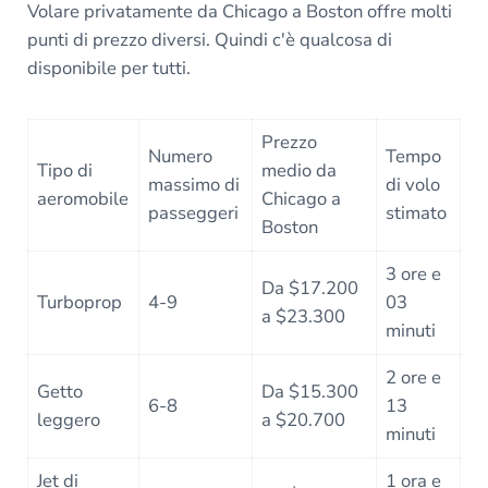
Volare privatamente da Chicago a Boston offre molti
punti di prezzo diversi. Quindi c'è qualcosa di
disponibile per tutti.
Prezzo
Numero
Tempo
Tipo di
medio da
massimo di
di volo
aeromobile
Chicago a
passeggeri
stimato
Boston
3 ore e
Da $17.200
Turboprop
4-9
03
a $23.300
minuti
2 ore e
Getto
Da $15.300
6-8
13
leggero
a $20.700
minuti
Jet di
1 ora e