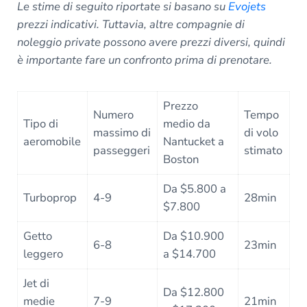
Le stime di seguito riportate si basano su
Evojets
prezzi indicativi. Tuttavia, altre compagnie di
noleggio private possono avere prezzi diversi, quindi
è importante fare un confronto prima di prenotare.
Prezzo
Numero
Tempo
Tipo di
medio da
massimo di
di volo
aeromobile
Nantucket a
passeggeri
stimato
Boston
Da $5.800 a
Turboprop
4-9
28min
$7.800
Getto
Da $10.900
6-8
23min
leggero
a $14.700
Jet di
Da $12.800
medie
7-9
21min