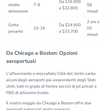
Da $16.900
medie
7-9
58
a $22.800
dimensioni
minuti
2 ore e
Getto
Da $24.900
10-16
05
pesante
a $33.700
minuti
Da Chicago a Boston: Opzioni
aeroportuali
L'affascinante e mozzafiato Città del Vento vanta
alcuni degli aeroporti più sorprendenti degli Stati
Uniti, tutti in grado di fornire servizi di jet privati e
FBO di altissimo livello.
Il vostro viaggio da Chicago a Boston offre due
aeroporti potenziali molto popolari: