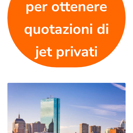
per ottenere
quotazioni di
jet privati