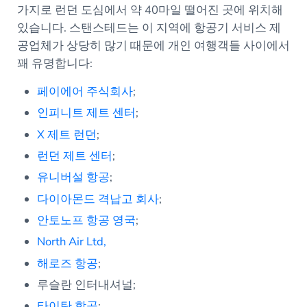
가지로 런던 도심에서 약 40마일 떨어진 곳에 위치해
있습니다. 스탠스테드는 이 지역에 항공기 서비스 제
공업체가 상당히 많기 때문에 개인 여행객들 사이에서
꽤 유명합니다:
페이에어 주식회사
;
인피니트 제트 센터
;
X 제트 런던
;
런던 제트 센터
;
유니버설 항공
;
다이아몬드 격납고 회사
;
안토노프 항공 영국
;
North Air Ltd,
해로즈 항공
;
루슬란 인터내셔널;
타이탄 항공
;