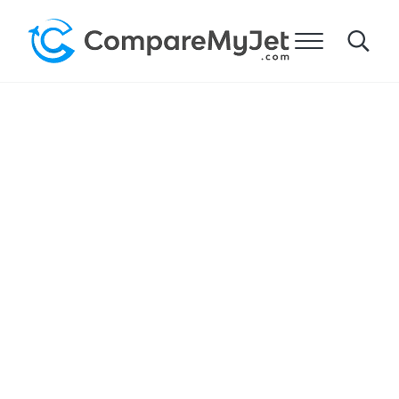
주요 콘텐츠로 건너뛰기
헤더 오른쪽 탐색으로 건너뛰기
사이트 바닥글로 건너뛰기
메뉴
Search
Compare My Jet