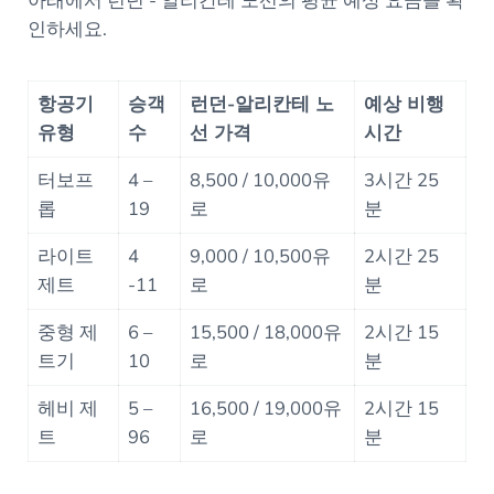
아래에서 런던 - 알리칸테 노선의 평균 예상 요금을 확
인하세요.
항공기
승객
런던-알리칸테 노
예상 비행
유형
수
선 가격
시간
터보프
4 –
8,500 / 10,000유
3시간 25
롭
19
로
분
라이트
4
9,000 / 10,500유
2시간 25
제트
-11
로
분
중형 제
6 –
15,500 / 18,000유
2시간 15
트기
10
로
분
헤비 제
5 –
16,500 / 19,000유
2시간 15
트
96
로
분