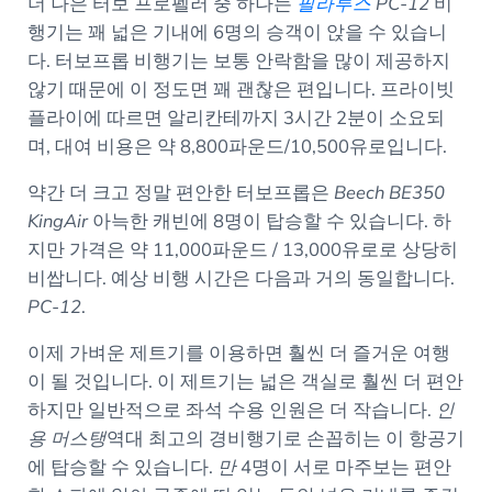
더 나은 터보 프로펠러 중 하나는
필라투스
PC-12
비
행기는 꽤 넓은 기내에 6명의 승객이 앉을 수 있습니
다. 터보프롭 비행기는 보통 안락함을 많이 제공하지
않기 때문에 이 정도면 꽤 괜찮은 편입니다. 프라이빗
플라이에 따르면 알리칸테까지 3시간 2분이 소요되
며, 대여 비용은 약 8,800파운드/10,500유로입니다.
약간 더 크고 정말 편안한 터보프롭은
Beech BE350
KingAir
아늑한 캐빈에 8명이 탑승할 수 있습니다. 하
지만 가격은 약 11,000파운드 / 13,000유로로 상당히
비쌉니다. 예상 비행 시간은 다음과 거의 동일합니다.
PC-12
.
이제 가벼운 제트기를 이용하면 훨씬 더 즐거운 여행
이 될 것입니다. 이 제트기는 넓은 객실로 훨씬 더 편안
하지만 일반적으로 좌석 수용 인원은 더 작습니다.
인
용 머스탱
역대 최고의 경비행기로 손꼽히는 이 항공기
에 탑승할 수 있습니다.
만
4명이 서로 마주보는 편안