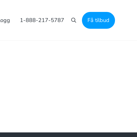
logg
1-888-217-5787
Få tilbud
Søk