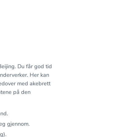
ijing. Du får god tid
underverker. Her kan
nedover med akebrett
ntene på den
ånd.
seg gjennom.
g).