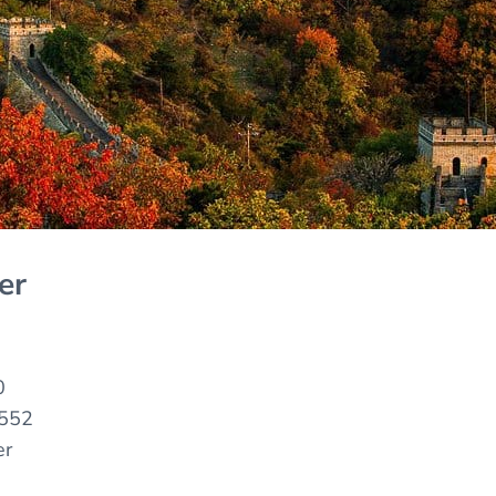
er
0
552
er