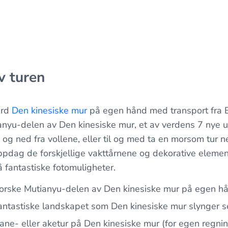
v turen
erd
Den kinesiske mur
på egen hånd med transport fra Be
ianyu-delen av Den kinesiske mur, et av verdens 7 nye 
og ned fra vollene, eller til og med ta en morsom tur 
Oppdag de forskjellige vakttårnene og dekorative eleme
å fantastiske fotomuligheter.
utforske Mutianyu-delen av Den kinesiske mur på egen h
fantastiske landskapet som Den kinesiske mur slynger 
bane- eller aketur på Den kinesiske mur (for egen regnin