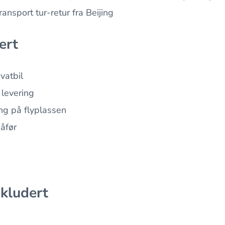
ansport tur-retur fra Beijing
ert
vatbil
levering
ng på flyplassen
åfør
nkludert