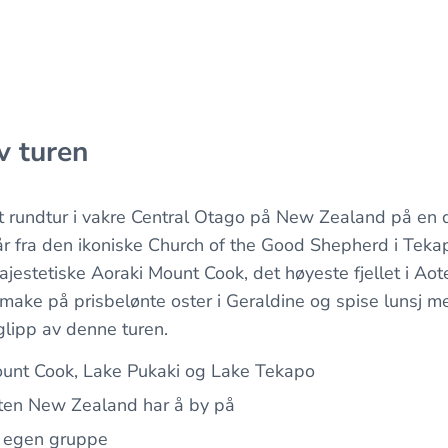
v turen
at rundtur i vakre Central Otago på New Zealand på en 
år fra den ikoniske Church of the Good Shepherd i Tekap
jestetiske Aoraki Mount Cook, det høyeste fjellet i A
 smake på prisbelønte oster i Geraldine og spise lunsj m
glipp av denne turen.
unt Cook, Lake Pukaki og Lake Tekapo
en New Zealand har å by på
i egen gruppe