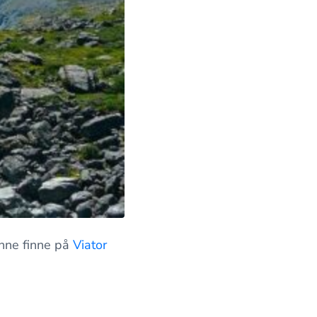
unne finne på
Viator