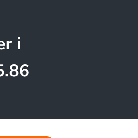
r i
5.86