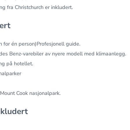
g fra Christchurch er inkludert.
ert
un for én person)Profesjonell guide.
edes Benz-varebiler av nyere modell med klimaanlegg.
ng på hotellet.
onalparker
 i Mount Cook nasjonalpark.
nkludert