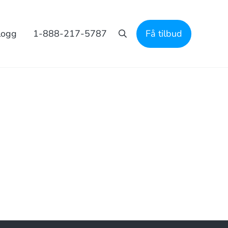
logg
1-888-217-5787
Få tilbud
Søk