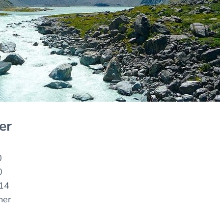
er
0
0
14
mer