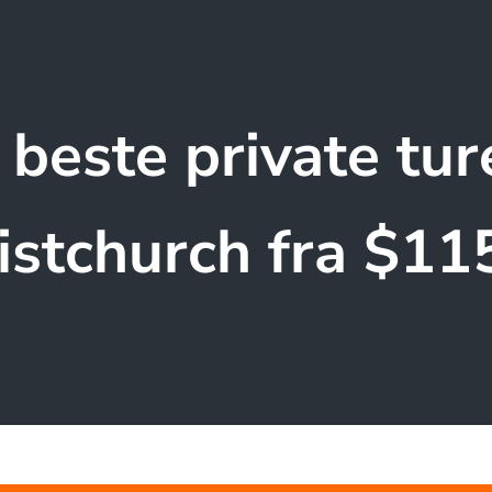
 beste private ture
istchurch fra $11