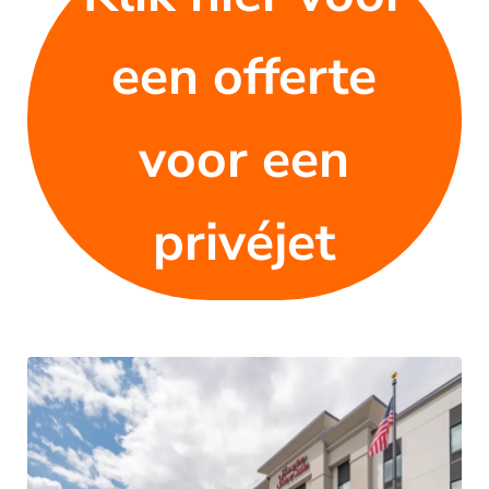
een offerte
voor een
privéjet