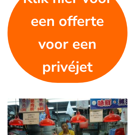
een offerte
voor een
privéjet