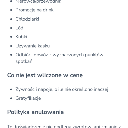
Kierowca/przewodnik
Promocje na drinki
Chłodziarki
Lód
Kubki
Używanie kasku
Odbiór i dowóz z wyznaczonych punktów
spotkań
Co nie jest wliczone w cenę
Żywność i napoje, o ile nie określono inaczej
Gratyfikacje
Polityka anulowania
To doświadczenie nie podlega zwrotowi ani zmianie z