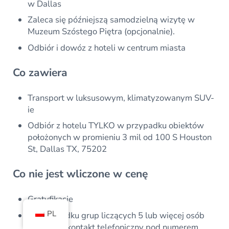
w Dallas
Zaleca się późniejszą samodzielną wizytę w
Muzeum Szóstego Piętra (opcjonalnie).
Odbiór i dowóz z hoteli w centrum miasta
Co zawiera
Transport w luksusowym, klimatyzowanym SUV-
ie
Odbiór z hotelu TYLKO w przypadku obiektów
położonych w promieniu 3 mil od 100 S Houston
St, Dallas TX, 75202
Co nie jest wliczone w cenę
Gratyfikacje
PL
W przypadku grup liczących 5 lub więcej osób
prosimy o kontakt telefoniczny pod numerem