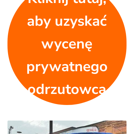
aby uzyskać
wycenę
prywatnego
odrzutowca