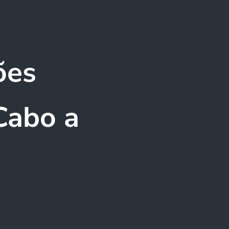
ões
Cabo a