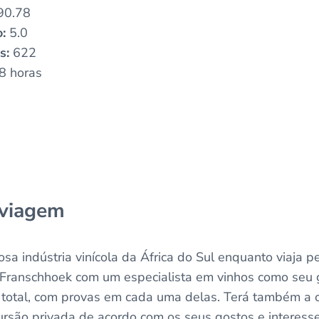
90.78
:
5.0
s:
622
8 horas
 viagem
a indústria vinícola da África do Sul enquanto viaja pe
 Franschhoek com um especialista em vinhos como seu gu
 total, com provas em cada uma delas. Terá também a 
ursão privada de acordo com os seus gostos e interesse