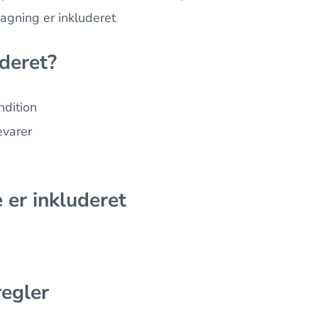
agning er inkluderet
deret?
ndition
evarer
 er inkluderet
regler