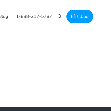
Blog
1-888-217-5787
Få tilbud
Søgning