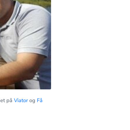
det på
Viator
og
Få