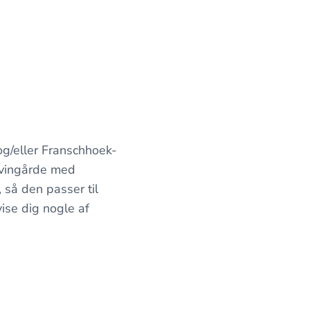
og/eller Franschhoek-
e vingårde med
 så den passer til
vise dig nogle af