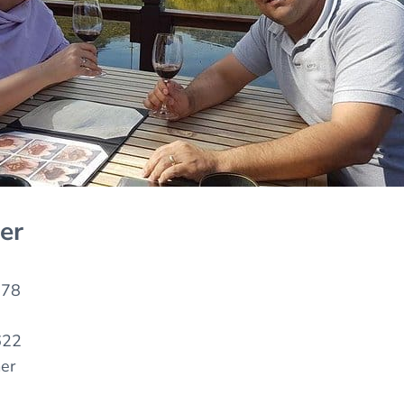
jer
.78
22
er