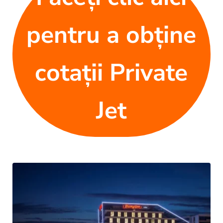
pentru a obține
cotații Private
Jet