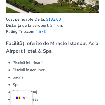
Cost pe noapte De la:
$132.00
Distanța de la aeroport:
3,4 km.
Rating Trip.com
4.5 / 5
Facilități oferite de Miracle Istanbul Asia
Airport Hotel & Spa
Piscină interioară
Piscină în aer liber
Sauna
Spa
Sala de masaj
RO
Sala de fitness