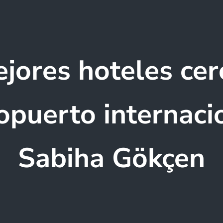
jores hoteles cer
opuerto internaci
Sabiha Gökçen