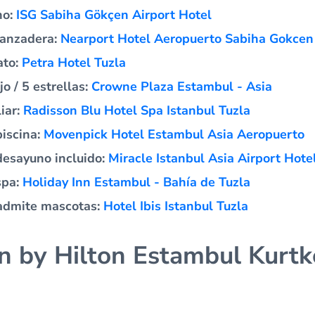
no:
ISG Sabiha Gökçen Airport Hotel
lanzadera:
Nearport Hotel Aeropuerto Sabiha Gokcen
ato:
Petra Hotel Tuzla
jo / 5 estrellas:
Crowne Plaza Estambul - Asia
iar:
Radisson Blu Hotel Spa Istanbul Tuzla
piscina:
Movenpick Hotel Estambul Asia Aeropuerto
desayuno incluido:
Miracle Istanbul Asia Airport Hote
spa:
Holiday Inn Estambul - Bahía de Tuzla
 admite mascotas:
Hotel Ibis Istanbul Tuzla
 by Hilton Estambul Kurtk