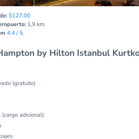
de:
$127.00
eropuerto:
1,9 km.
om
4.4 / 5
 Hampton by Hilton Istanbul Kurtk
ado (gratuito)
 (cargo adicional)
s
pajes