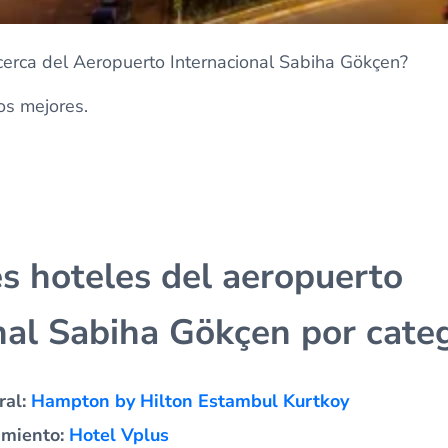
erca del Aeropuerto Internacional Sabiha Gökçen?
os mejores.
s hoteles del aeropuerto
nal Sabiha Gökçen por cate
ral:
Hampton by Hilton Estambul Kurtkoy
amiento:
Hotel Vplus