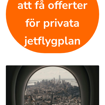
att få offerter
för privata
jetflygplan