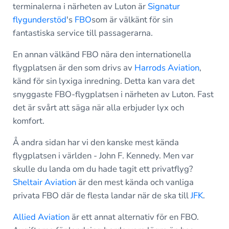
terminalerna i närheten av Luton är
Signatur
flygunderstöd
's
FBO
som är välkänt för sin
fantastiska service till passagerarna.
En annan välkänd FBO nära den internationella
flygplatsen är den som drivs av
Harrods Aviation
,
känd för sin lyxiga inredning. Detta kan vara det
snyggaste FBO-flygplatsen i närheten av Luton. Fast
det är svårt att säga när alla erbjuder lyx och
komfort.
Å andra sidan har vi den kanske mest kända
flygplatsen i världen - John F. Kennedy. Men var
skulle du landa om du hade tagit ett privatflyg?
Sheltair Aviation
är den mest kända och vanliga
privata FBO där de flesta landar när de ska till
JFK
.
Allied Aviation
är ett annat alternativ för en FBO.