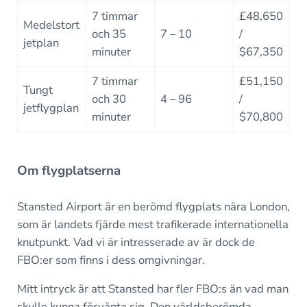
7 timmar
£48,650
Medelstort
och 35
7 – 10
/
jetplan
minuter
$67,350
7 timmar
£51,150
Tungt
och 30
4 – 96
/
jetflygplan
minuter
$70,800
Om flygplatserna
Stansted Airport är en berömd flygplats nära London,
som är landets fjärde mest trafikerade internationella
knutpunkt. Vad vi är intresserade av är dock de
FBO:er som finns i dess omgivningar.
Mitt intryck är att Stansted har fler FBO:s än vad man
skulle kunna förvänta sig. Den världsberömda