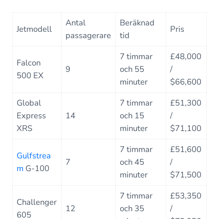
Antal
Beräknad
Jetmodell
Pris
passagerare
tid
7 timmar
£48,000
Falcon
9
och 55
/
500 EX
minuter
$66,600
Global
7 timmar
£51,300
Express
14
och 15
/
XRS
minuter
$71,100
7 timmar
£51,600
Gulfstrea
7
och 45
/
m
G-100
minuter
$71,500
7 timmar
£53,350
Challenger
12
och 35
/
605