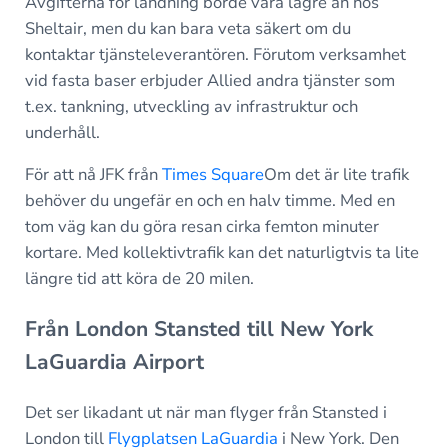
Avgifterna för landning borde vara lägre än hos
Sheltair, men du kan bara veta säkert om du
kontaktar tjänsteleverantören. Förutom verksamhet
vid fasta baser erbjuder Allied andra tjänster som
t.ex. tankning, utveckling av infrastruktur och
underhåll.
För att nå JFK från
Times Square
Om det är lite trafik
behöver du ungefär en och en halv timme. Med en
tom väg kan du göra resan cirka femton minuter
kortare. Med kollektivtrafik kan det naturligtvis ta lite
längre tid att köra de 20 milen.
Från London Stansted till New York
LaGuardia Airport
Det ser likadant ut när man flyger från Stansted i
London till
Flygplatsen LaGuardia
i New York. Den