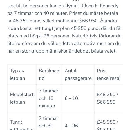
sex till tio personer kan du flyga till John F. Kennedy
på 7 timmar och 40 minuter. Priset du måste betala
är 48 350 pund, vilket motsvarar $66 950. Å andra
sidan kostar ett tungt jetplan 45 950 pund, där du får
plats med högst 96 personer. Naturligtvis förlorar du
lite komfort om du väljer detta alternativ, men om du
har en stor grupp människor är det det bästa valet.
Typ av
Beräknad
Antal
Pris
jetplan
tid
passagerare
(enkelresa)
7 timmar
Medelstort
£48,350 /
och 40
6 – 10
jetplan
$66,950
minuter
7 timmar
Tungt
£45,950 /
och 30
4 – 96
jetflygplan
$63,650