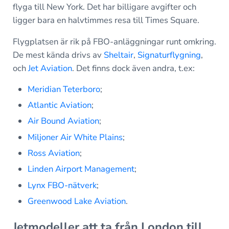
flyga till New York. Det har billigare avgifter och
ligger bara en halvtimmes resa till Times Square.
Flygplatsen är rik på FBO-anläggningar runt omkring.
De mest kända drivs av
Sheltair
,
Signaturflygning
,
och
Jet Aviation
. Det finns dock även andra, t.ex:
Meridian Teterboro
;
Atlantic Aviation
;
Air Bound Aviation
;
Miljoner Air White Plains
;
Ross Aviation
;
Linden Airport Management
;
Lynx FBO-nätverk
;
Greenwood Lake Aviation
.
Jetmodeller att ta från London till