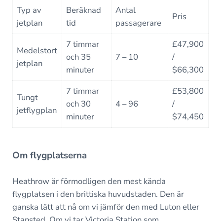
Typ av
Beräknad
Antal
Pris
jetplan
tid
passagerare
7 timmar
£47,900
Medelstort
och 35
7 – 10
/
jetplan
minuter
$66,300
7 timmar
£53,800
Tungt
och 30
4 – 96
/
jetflygplan
minuter
$74,450
Om flygplatserna
Heathrow är förmodligen den mest kända
flygplatsen i den brittiska huvudstaden. Den är
ganska lätt att nå om vi jämför den med Luton eller
Stansted. Om vi tar Victoria Station som