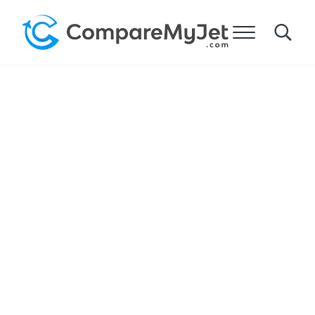
跳到主要内容
跳到标题右侧的导航
跳到网站页脚
菜单
Search
比较我的飞机