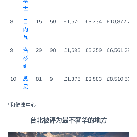
黎
世
8
日
15
50
£1,670
£3,234
£10,872.21
内
瓦
9
洛
29
98
£1,693
£3,259
£6,561.29
杉
矶
10
悉
81
9
£1,375
£2,583
£8,510.56
尼
*和健康中心
台北被评为最不奢华的地方