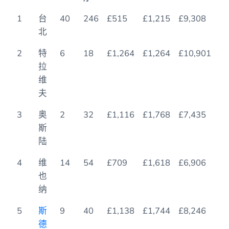
职
城
五
米
租房，
租房，
公寓每平
温
1
台
40
246
£515
£1,215
£9,308
1
务
市
星
其
1床公
3床公
方米成本
泉
北
级
林
寓
寓
2
*
酒
星
2
特
6
18
£1,264
£1,264
£10,901
5
店
级
拉
餐
维
厅
夫
3
奥
2
32
£1,116
£1,768
£7,435
3
斯
陆
4
维
14
54
£709
£1,618
£6,906
8
也
纳
5
斯
9
40
£1,138
£1,744
£8,246
5
德