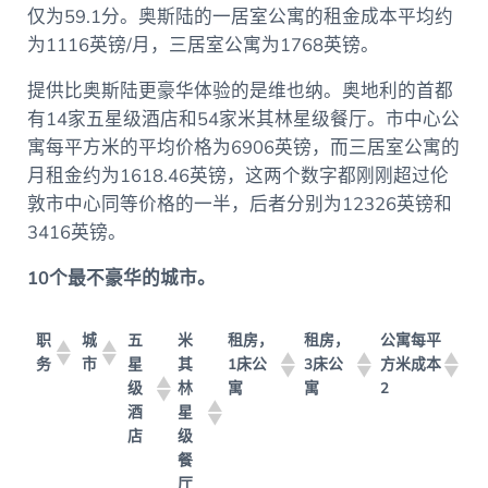
仅为59.1分。奥斯陆的一居室公寓的租金成本平均约
为1116英镑/月，三居室公寓为1768英镑。
提供比奥斯陆更豪华体验的是维也纳。奥地利的首都
有14家五星级酒店和54家米其林星级餐厅。市中心公
寓每平方米的平均价格为6906英镑，而三居室公寓的
月租金约为1618.46英镑，这两个数字都刚刚超过伦
敦市中心同等价格的一半，后者分别为12326英镑和
3416英镑。
10个最不豪华的城市。
职
城
五
米
租房，
租房，
公寓每平
温
务
市
星
其
1床公
3床公
方米成本
泉
级
林
寓
寓
2
*
酒
星
店
级
餐
厅