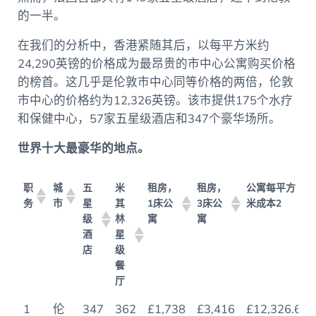
的一半。
在我们的分析中，香港紧随其后，以每平方米约
24,290英镑的价格成为最昂贵的市中心公寓购买价格
的榜首。这几乎是伦敦市中心同等价格的两倍，伦敦
市中心的价格约为12,326英镑。该市提供175个水疗
和保健中心，57家五星级酒店和347个豪华场所。
世界十大最豪华的地点。
职
城
五
米
租房，
租房，
公寓每平方
务
市
星
其
1床公
3床公
米成本2
级
林
寓
寓
酒
星
店
级
餐
厅
职
城
五
米
租房，
租房，
公寓每平方
1
伦
347
362
£1,738
£3,416
£12,326.67