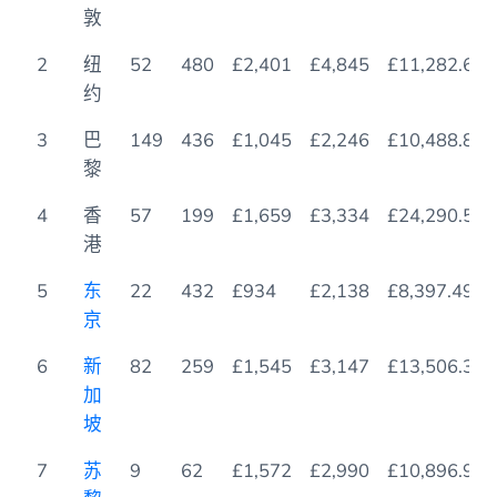
务
市
星
其
1床公
3床公
米成本2
敦
级
林
寓
寓
酒
星
2
纽
52
480
£2,401
£4,845
£11,282.69
店
级
约
餐
厅
3
巴
149
436
£1,045
£2,246
£10,488.88
黎
4
香
57
199
£1,659
£3,334
£24,290.57
港
5
东
22
432
£934
£2,138
£8,397.49
京
6
新
82
259
£1,545
£3,147
£13,506.32
加
坡
7
苏
9
62
£1,572
£2,990
£10,896.99