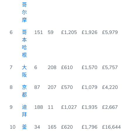
哥
尔
摩
6
哥
151
59
£1,205
£1,926
£5,979
6
本
哈
根
7
大
6
208
£610
£1,570
£5,757
3
阪
8
京
87
207
£570
£1,079
£4,220
1
都
9
迪
188
11
£1,027
£1,935
£2,667
3
拜
10
釜
34
165
£620
£1,796
£16,644
3