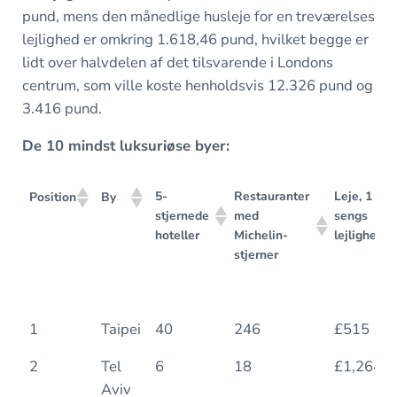
pund, mens den månedlige husleje for en treværelses
lejlighed er omkring 1.618,46 pund, hvilket begge er
lidt over halvdelen af det tilsvarende i Londons
centrum, som ville koste henholdsvis 12.326 pund og
3.416 pund.
De 10 mindst luksuriøse byer:
5-
Restauranter
Leje, 1
Position
By
stjernede
med
sengs
hoteller
Michelin-
lejlighed
stjerner
5-
Restauranter
Leje, 1
Position
By
1
Taipei
40
246
£515
stjernede
med
sengs
hoteller
Michelin-
lejlighed
2
Tel
6
18
£1,264
stjerner
Aviv