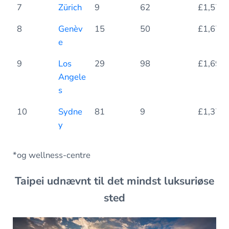
7
Zürich
9
62
£1,572
8
Genèv
15
50
£1,670
e
9
Los
29
98
£1,693
Angele
s
10
Sydne
81
9
£1,375
y
*og wellness-centre
Taipei udnævnt til det mindst luksuriøse
sted