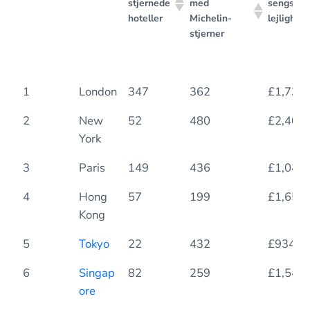
stjernede
med
sengs
hoteller
Michelin-
lejlighed
stjerner
5-
Restauranter
Leje, 1
Position
By
1
London
347
362
£1,738
stjernede
med
sengs
hoteller
Michelin-
lejlighed
2
New
52
480
£2,401
stjerner
York
3
Paris
149
436
£1,045
4
Hong
57
199
£1,659
Kong
5
Tokyo
22
432
£934
6
Singap
82
259
£1,545
ore