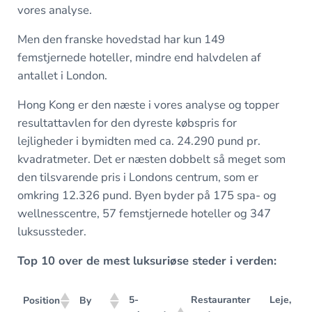
vores analyse.
Men den franske hovedstad har kun 149
femstjernede hoteller, mindre end halvdelen af
antallet i London.
Hong Kong er den næste i vores analyse og topper
resultattavlen for den dyreste købspris for
lejligheder i bymidten med ca. 24.290 pund pr.
kvadratmeter. Det er næsten dobbelt så meget som
den tilsvarende pris i Londons centrum, som er
omkring 12.326 pund. Byen byder på 175 spa- og
wellnesscentre, 57 femstjernede hoteller og 347
luksussteder.
Top 10 over de mest luksuriøse steder i verden:
5-
Restauranter
Leje, 1
Position
By