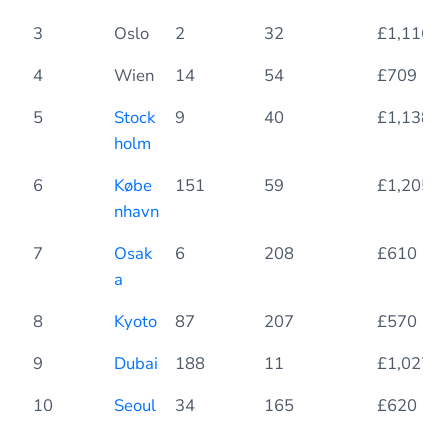
3
Oslo
2
32
£1,116
4
Wien
14
54
£709
5
Stock
9
40
£1,138
holm
6
Købe
151
59
£1,205
nhavn
7
Osak
6
208
£610
a
8
Kyoto
87
207
£570
9
Dubai
188
11
£1,027
10
Seoul
34
165
£620