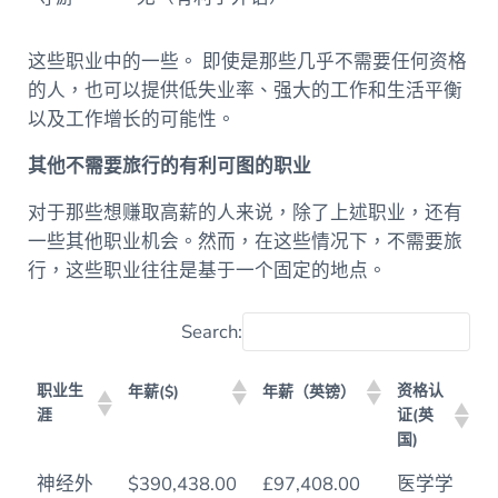
这些职业中的一些。
即使是那些几乎不需要任何资格
的人，也可以提供低失业率、强大的工作和生活平衡
以及工作增长的可能性。
其他不需要旅行的有利可图的职业
对于那些想赚取高薪的人来说，除了上述职业，还有
一些其他职业机会。然而，在这些情况下，不需要旅
行，这些职业往往是基于一个固定的地点。
Search:
职业生
资格认
年薪($)
年薪（英镑）
涯
证(英
国)
职业生
资格认
年薪($)
年薪（英镑）
神经外
$390,438.00
£97,408.00
医学学
涯
证(英