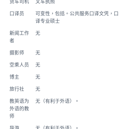
货车司机
叉车执照
口译员
可变性，包括。公共服务口译文凭，口
译专业硕士
新闻工作
无
者
摄影师
无
空乘人员
无
博主
无
旅行社
无
教英语为
无（有利于外语）。
外语的教
师
导游
无（有利于外语）。