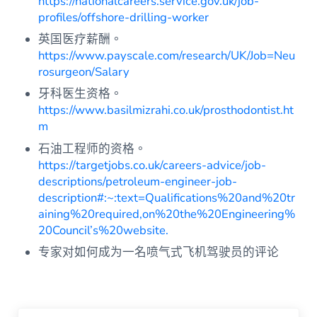
https://nationalcareers.service.gov.uk/job-
profiles/offshore-drilling-worker
英国医疗薪酬。
https://www.payscale.com/research/UK/Job=Neu
rosurgeon/Salary
牙科医生资格。
https://www.basilmizrahi.co.uk/prosthodontist.ht
m
石油工程师的资格。
https://targetjobs.co.uk/careers-advice/job-
descriptions/petroleum-engineer-job-
description#:~:text=Qualifications%20and%20tr
aining%20required,on%20the%20Engineering%
20Council’s%20website.
专家对如何成为一名喷气式飞机驾驶员的评论