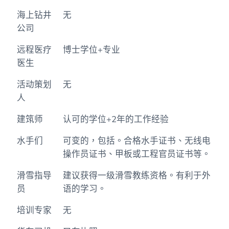
海上钻井
无
公司
远程医疗
博士学位+专业
医生
活动策划
无
人
建筑师
认可的学位+2年的工作经验
水手们
可变的，包括。合格水手证书、无线电
操作员证书、甲板或工程官员证书等。
滑雪指导
建议获得一级滑雪教练资格。有利于外
员
语的学习。
培训专家
无