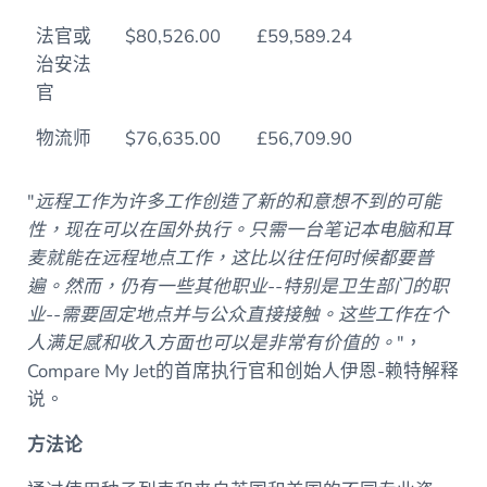
法官或
$80,526.00
£59,589.24
治安法
官
物流师
$76,635.00
£56,709.90
"
远程工作为许多工作创造了新的和意想不到的可能
性，现在可以在国外执行。只需一台笔记本电脑和耳
麦就能在远程地点工作，这比以往任何时候都要普
遍。然而，仍有一些其他职业--特别是卫生部门的职
业--需要固定地点并与公众直接接触。这些工作在个
人满足感和收入方面也可以是非常有价值的。
"，
Compare My Jet的首席执行官和创始人伊恩-赖特解释
说。
方法论