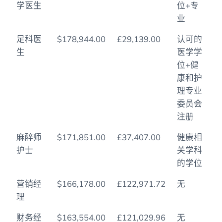
学医生
位+专
业
足科医
$178,944.00
£29,139.00
认可的
生
医学学
位+健
康和护
理专业
委员会
注册
麻醉师
$171,851.00
£37,407.00
健康相
护士
关学科
的学位
营销经
$166,178.00
£122,971.72
无
理
财务经
$163,554.00
£121,029.96
无