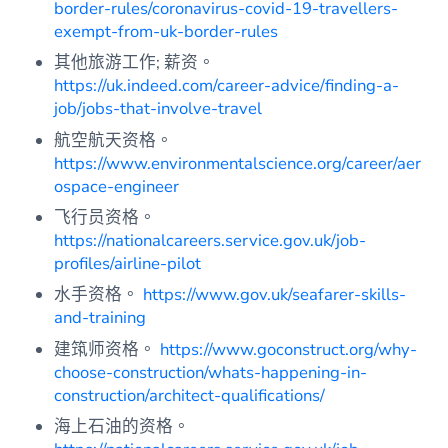
border-rules/coronavirus-covid-19-travellers-
exempt-from-uk-border-rules
其他旅游工作; 薪资。
https://uk.indeed.com/career-advice/finding-a-
job/jobs-that-involve-travel
航空航天资格。
https://www.environmentalscience.org/career/aer
ospace-engineer
飞行员资格。
https://nationalcareers.service.gov.uk/job-
profiles/airline-pilot
水手资格。
https://www.gov.uk/seafarer-skills-
and-training
建筑师资格。
https://www.goconstruct.org/why-
choose-construction/whats-happening-in-
construction/architect-qualifications/
海上石油的资格。