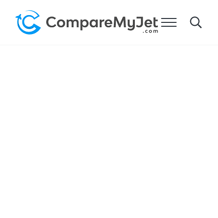
跳到主要内容
跳到标题右侧的导航
跳到网站页脚
菜单
Search
比较我的飞机