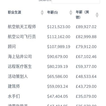
年薪（英
职业生涯
年薪($)
镑）
年薪（英
职业生涯
年薪($)
航空航天工程师
$121,523.00
£89,927.02
镑）
航空公司飞行员
$112,162.00
£82,999.88
顾问
$107,989.19
£79,912.00
海上钻井公司
$90,679.00
£67,102.46
远程医疗医生
$80,239.19
£59,377.00
活动策划人
$65,586.00
£48,533.64
建筑师
$59,093.24
£43,729.00
水手们
$47,404.05
£35,079.00