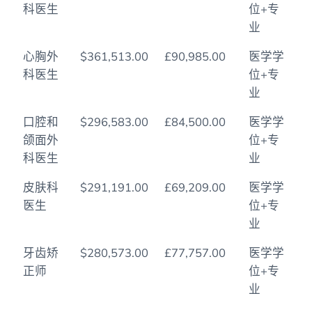
科医生
位+专
国)
业
心胸外
$361,513.00
£90,985.00
医学学
科医生
位+专
业
口腔和
$296,583.00
£84,500.00
医学学
颌面外
位+专
科医生
业
皮肤科
$291,191.00
£69,209.00
医学学
医生
位+专
业
牙齿矫
$280,573.00
£77,757.00
医学学
正师
位+专
业