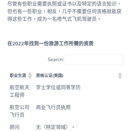
尽管有些职业需要执照或证书以及特定的语言知识，
但也有一些职业，相反，几乎不需要任何资格就能获
得这些工作，成为一名喷气式飞机驾驶员。
在2022年找到一份旅游工作所需的资质
Search:
职业生涯
资格认证(英国)
职业生涯
资格认证(英国)
航空航天
学士学位或同等学历
工程师
航空公司
商业飞行员执照
飞行员
顾问
无（特定领域）。