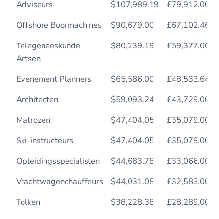
Adviseurs
$107,989.19
£79,912.00
Offshore Boormachines
$90,679.00
£67,102.46
Telegeneeskunde
$80,239.19
£59,377.00
Artsen
Evenement Planners
$65,586.00
£48,533.64
Architecten
$59,093.24
£43,729.00
Matrozen
$47,404.05
£35,079.00
Ski-instructeurs
$47,404.05
£35,079.00
Opleidingsspecialisten
$44,683.78
£33,066.00
Vrachtwagenchauffeurs
$44,031.08
£32,583.00
Tolken
$38,228.38
£28,289.00