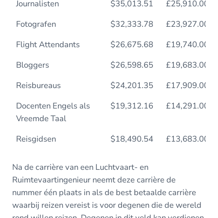
Journalisten
$35,013.51
£25,910.00
Fotografen
$32,333.78
£23,927.00
Flight Attendants
$26,675.68
£19,740.00
Bloggers
$26,598.65
£19,683.00
Reisbureaus
$24,201.35
£17,909.00
Docenten Engels als
$19,312.16
£14,291.00
Vreemde Taal
Reisgidsen
$18,490.54
£13,683.00
Na de carrière van een Luchtvaart- en
Ruimtevaartingenieur neemt deze carrière de
nummer één plaats in als de best betaalde carrière
waarbij reizen vereist is voor degenen die de wereld
rond willen reizen. Degenen in dit veld kan verdienen