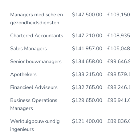
Managers medische en
$147,500.00
£109,150.00
gezondheidsdiensten
Chartered Accountants
$147,210.00
£108,935.40
Sales Managers
$141,957.00
£105,048.18
Senior bouwmanagers
$134,658.00
£99,646.92
Apothekers
$133,215.00
£98,579.10
Financieel Adviseurs
$132,765.00
£98,246.10
Business Operations
$129,650.00
£95,941.00
Managers
Werktuigbouwkundig
$121,400.00
£89,836.00
ingenieurs