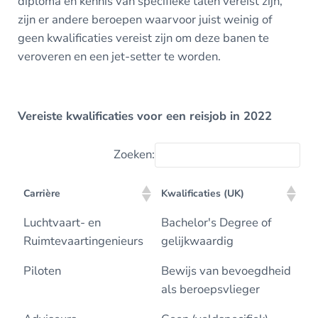
diploma en kennis van specifieke talen vereist zijn,
zijn er andere beroepen waarvoor juist weinig of
geen kwalificaties vereist zijn om deze banen te
veroveren en een jet-setter te worden.
Vereiste kwalificaties voor een reisjob in 2022
Zoeken:
Carrière
Kwalificaties (UK)
Carrière
Kwalificaties (UK)
Luchtvaart- en
Bachelor's Degree of
Ruimtevaartingenieurs
gelijkwaardig
Piloten
Bewijs van bevoegdheid
als beroepsvlieger