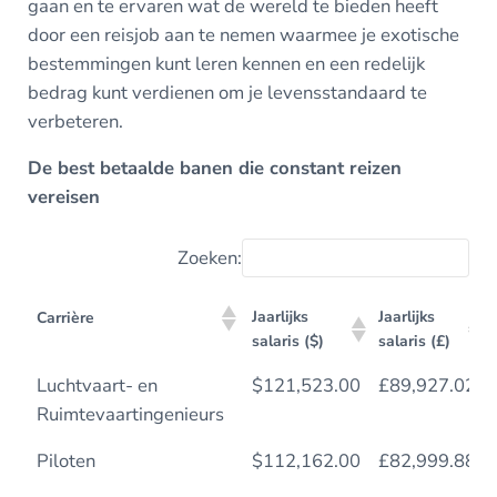
gaan en te ervaren wat de wereld te bieden heeft
door een reisjob aan te nemen waarmee je exotische
bestemmingen kunt leren kennen en een redelijk
bedrag kunt verdienen om je levensstandaard te
verbeteren.
De best betaalde banen die constant reizen
vereisen
Zoeken:
Jaarlijks
Jaarlijks
Carrière
salaris ($)
salaris (£)
Jaarlijks
Jaarlijks
Carrière
Luchtvaart- en
$121,523.00
£89,927.02
salaris ($)
salaris (£)
Ruimtevaartingenieurs
Piloten
$112,162.00
£82,999.88