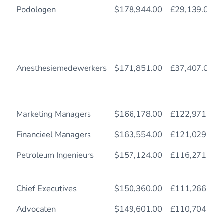
Podologen
$178,944.00
£29,139.00
Anesthesiemedewerkers
$171,851.00
£37,407.00
Marketing Managers
$166,178.00
£122,971.72
Financieel Managers
$163,554.00
£121,029.96
Petroleum Ingenieurs
$157,124.00
£116,271.76
Chief Executives
$150,360.00
£111,266.40
Advocaten
$149,601.00
£110,704.74