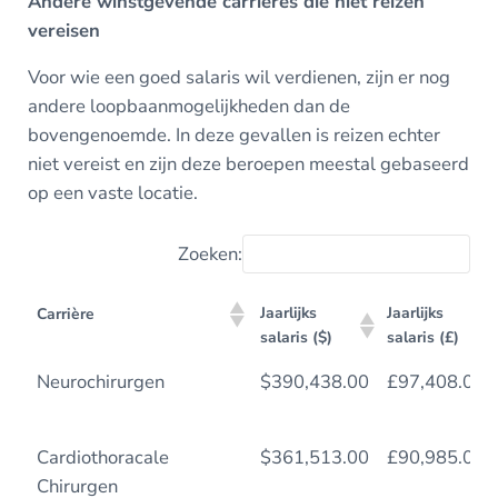
Andere winstgevende carrières die niet reizen
vereisen
Voor wie een goed salaris wil verdienen, zijn er nog
andere loopbaanmogelijkheden dan de
bovengenoemde. In deze gevallen is reizen echter
niet vereist en zijn deze beroepen meestal gebaseerd
op een vaste locatie.
Zoeken:
Jaarlijks
Jaarlijks
Carrière
salaris ($)
salaris (£)
Jaarlijks
Jaarlijks
Carrière
Neurochirurgen
$390,438.00
£97,408.00
salaris ($)
salaris (£)
Cardiothoracale
$361,513.00
£90,985.00
Chirurgen