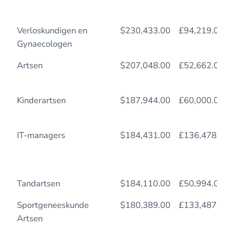
Verloskundigen en
$230,433.00
£94,219.00
Gynaecologen
Artsen
$207,048.00
£52,662.00
Kinderartsen
$187,944.00
£60,000.00
IT-managers
$184,431.00
£136,478.94
Tandartsen
$184,110.00
£50,994.00
Sportgeneeskunde
$180,389.00
£133,487.86
Artsen