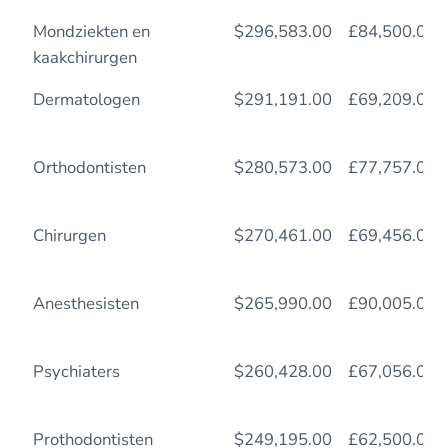
Mondziekten en
$296,583.00
£84,500.00
kaakchirurgen
Dermatologen
$291,191.00
£69,209.00
Orthodontisten
$280,573.00
£77,757.00
Chirurgen
$270,461.00
£69,456.00
Anesthesisten
$265,990.00
£90,005.00
Psychiaters
$260,428.00
£67,056.00
Prothodontisten
$249,195.00
£62,500.00