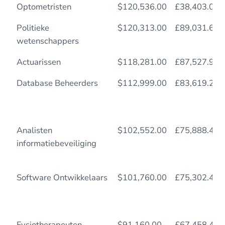
Optometristen
$120,536.00
£38,403.00
Politieke
$120,313.00
£89,031.62
wetenschappers
Actuarissen
$118,281.00
£87,527.94
Database Beheerders
$112,999.00
£83,619.26
Analisten
$102,552.00
£75,888.48
informatiebeveiliging
Software Ontwikkelaars
$101,760.00
£75,302.40
Fysiotherapeuten
$91,160.00
£67,458.40