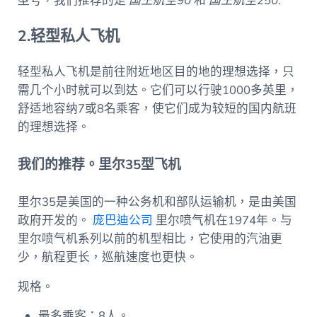
型号，我们推荐的是
国王航空90
和
国王航空250
.
2.轻型私人飞机
轻型私人飞机是前往附近地区目的地的理想选择，只
需几个小时就可以到达。它们可以行驶1000多英里，
舒适地容纳7或8名乘客，使它们成为较短的国内航班
的理想选择。
我们的推荐。里尔35型飞机
里尔35是美国的一种公务机和部队运输机，是由美国
政府开发的。
庞巴迪公司
里尔喷气机在1974年。与
里尔喷气机系列以前的机型相比，它使用的汽油更
少，航程更长，巡航速度也更快。
规格。
最多乘客：8人。