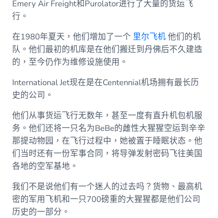
Emery Air Freight和Purolator进行了大量的货运飞
行。
在1980年夏天，他们增加了一个
里尔飞机
他们的机
队。他们最初的机库是在他们搬迁到丹佛后不久建造
的，至今仍作为维修设施使用。
International Jet现在是在Centennial机场拥有最长历
史的公司。
他们从事货运飞行无数年，甚至一度有直升机包机服
务。他们还将一只名为BeBe的雌性大猩猩空运到辛辛
那提动物园，在飞行过程中，她被置于睡眠状态。他
们当时还有一份军事合同，将导弹发射密码飞往美国
各地的空军基地。
我们不是说他们有一个迷人的过去吗？货物、最高机
密的军用飞机和一只700磅重的大猩猩都是他们公司
历史的一部分。