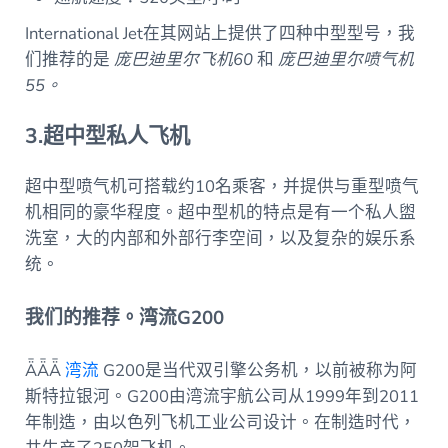
International Jet在其网站上提供了四种中型型号，我
们推荐的是
庞巴迪里尔飞机60
和
庞巴迪里尔喷气机
55。
3.超中型私人飞机
超中型喷气机可搭载约10名乘客，并提供与重型喷气
机相同的豪华程度。超中型机的特点是有一个私人盥
洗室，大的内部和外部行李空间，以及复杂的娱乐系
统。
我们的推荐。湾流G200
ǞǞǞ
湾流
G200是当代双引擎公务机，以前被称为阿
斯特拉银河。G200由湾流宇航公司从1999年到2011
年制造，由以色列飞机工业公司设计。在制造时代，