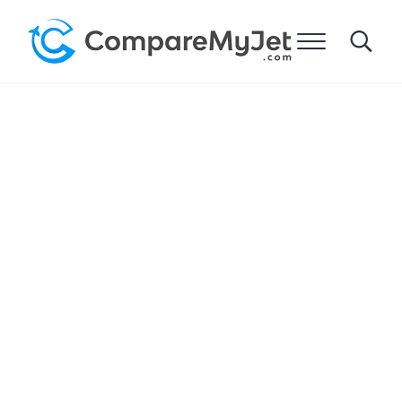
跳到主要内容
跳到标题右侧的导航
跳到网站页脚
菜单
Search
比较我的飞机