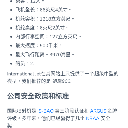
乘客：12人。
飞机全长：66英尺4英寸。
机舱容积：1218立方英尺。
机舱高度：6英尺2英寸。
内部行李空间：127立方英尺。
最大速度：500千米。
最大飞行距离。3970海里。
船员。2.
International Jet在其网站上只提供了一个超级中型的
模型，我们推荐的是
猎鹰900
.
公司安全政策和标准
国际喷射机是
IS-BAO
第三阶段认证和
ARGUS
金牌
评级。多年来，他们已经赢得了几个
NBAA
安全
奖。