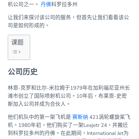
机公司之一。
丹佛
科罗拉多州
让我们来探讨该公司的服务，但首先让我们看看该公
司是如何形成的。
课题
公司历史
林恩-克罗和比尔-米拉姆于1979年在加利福尼亚州长
滩市创立了国际喷射机公司。10年后，布莱恩-史密
斯加入公司并成为合伙人。
他们机队中的第一架飞机是
赛斯纳
421涡轮螺旋桨飞
机。1980年初，他们购买了一架Leajetr 24，并搬迁
到科罗拉多州的丹佛。在此期间，International Jet为