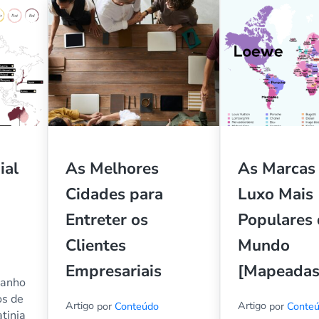
ial
As Melhores
As Marcas
Cidades para
Luxo Mais
Entreter os
Populares
Clientes
Mundo
Empresariais
[Mapeadas
manho
os de
Artigo
Artigo
por
Conteúdo
por
Conte
atinja