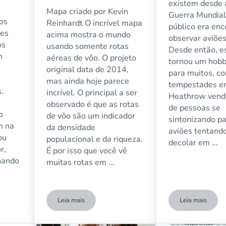
existem desde
Mapa criado por Kevin
Guerra Mundial
os
Reinhardt O incrível mapa
público era enc
ses
acima mostra o mundo
observar aviões
os
usando somente rotas
Desde então, e
m
aéreas de vôo. O projeto
tornou um hobb
original data de 2014,
para muitos, c
mas ainda hoje parece
tempestades 
.
incrível. O principal a ser
Heathrow vend
observado é que as rotas
de pessoas se
o
de vôo são um indicador
sintonizando pa
m na
da densidade
aviões tentand
ou
populacional e da riqueza.
decolar em ...
r,
É por isso que você vê
hando
muitas rotas em ...
Leia mais
Leia mais
penas vôos domésticos dentro dos países
Mapa mundial mostrando apenas as rotas de vôo das
Os Melhore