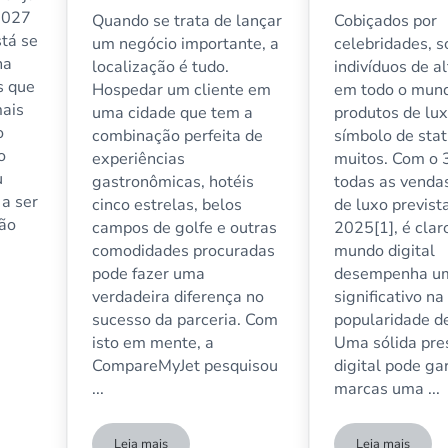
2027
Quando se trata de lançar
Cobiçados por
stá se
um negócio importante, a
celebridades, s
ha
localização é tudo.
indivíduos de a
s que
Hospedar um cliente em
em todo o mund
mais
uma cidade que tem a
produtos de lu
o
combinação perfeita de
símbolo de sta
o
experiências
muitos. Com o
u
gastronômicas, hotéis
todas as venda
a ser
cinco estrelas, belos
de luxo previst
são
campos de golfe e outras
2025[1], é clar
comodidades procuradas
mundo digital
pode fazer uma
desempenha um
verdadeira diferença no
significativo na
sucesso da parceria. Com
popularidade d
isto em mente, a
Uma sólida pre
CompareMyJet pesquisou
digital pode ga
...
marcas uma ...
Leia mais
Leia mais