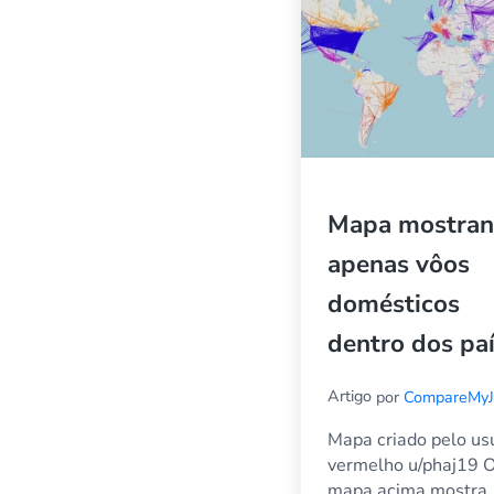
Mapa mostra
apenas vôos
domésticos
dentro dos pa
Artigo
por
CompareMyJ
Mapa criado pelo us
vermelho u/phaj19 
mapa acima mostra