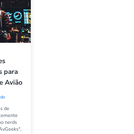
es
s para
e Avião
údo
s de
ntemente
mo nerds
"AvGeeks",