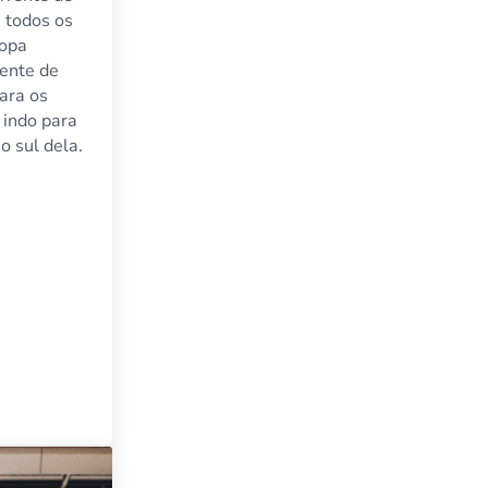
 todos os
ropa
rente de
para os
 indo para
o sul dela.
s bem conectado do mundo
 voos entre a Europa e os EUA