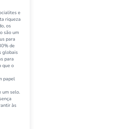
ocialites e
lta riqueza
o, os
xo são um
tus para
 30% de
s globais
as para
o que o
 papel
e um selo.
sença
rantir às