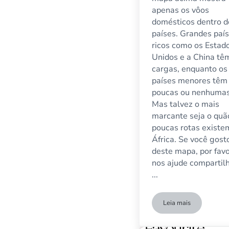
apenas os vôos
domésticos dentro d
países. Grandes paí
ricos como os Estad
Unidos e a China tê
cargas, enquanto os
países menores têm
poucas ou nenhumas
Mas talvez o mais
marcante seja o quã
poucas rotas existe
África. Se você gost
deste mapa, por favo
nos ajude compartil
...
Leia mais
Mapa mostrando a