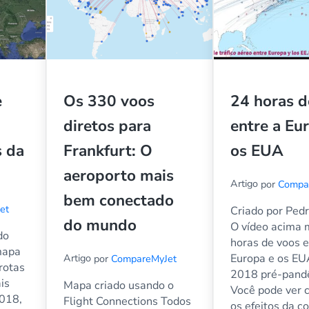
e
Os 330 voos
24 horas d
diretos para
entre a Eu
 da
Frankfurt: O
os EUA
aeroporto mais
Artigo
por
Compa
bem conectado
et
Criado por Ped
do mundo
O vídeo acima 
do
horas de voos e
mapa
Artigo
Europa e os E
por
CompareMyJet
rotas
2018 pré-pand
is
Mapa criado usando o
Você pode ver 
018,
Flight Connections Todos
os efeitos da c