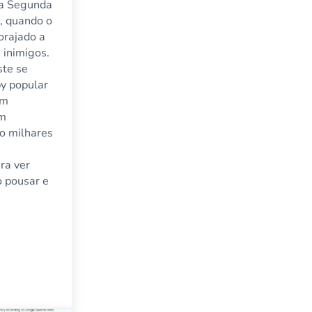
 a Segunda
, quando o
orajado a
 inimigos.
ste se
y popular
om
em
o milhares
ra ver
o pousar e
 companhias aéreas
s Aeroportos para Manchas de Avião