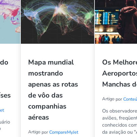
ndo
Mapa mundial
Os Melhor
mostrando
Aeroporto
apenas as rotas
Manchas d
íses
de vôo das
Artigo
por
Conte
companhias
et
Os observadore
aéreas
aviões, freqüe
uário
conhecidos co
O
Artigo
da aviação ou 
por
CompareMyJet