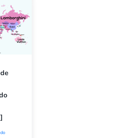
 de
 do
]
údo