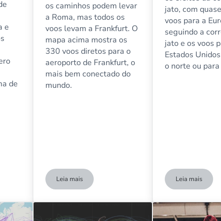
de
os caminhos podem levar
jato, com quase
a Roma, mas todos os
voos para a Eu
a e
voos levam a Frankfurt. O
seguindo a cor
os
mapa acima mostra os
jato e os voos 
330 voos diretos para o
Estados Unidos
ero
aeroporto de Frankfurt, o
o norte ou para 
mais bem conectado do
ma de
mundo.
Leia mais
Leia mais
oo mais movimentadas da Europa
Os 330 voos diretos para Frankfurt: O aeroporto mai
24 horas de