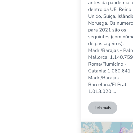
antes da pandemia, 
dentro da UE, Reino
Unido, Suíça, Islândi
Noruega. Os númer
para 2021 são os
seguintes (com núm
de passageiros):
Madri/Barajas - Pal
Mallorca: 1.140.759
Roma/Fiumicino -
Catania: 1.060.641
Madri/Barajas -
Barcelona/El Prat:
1.013.020 ...
Leia mais
As 10 rotas de v