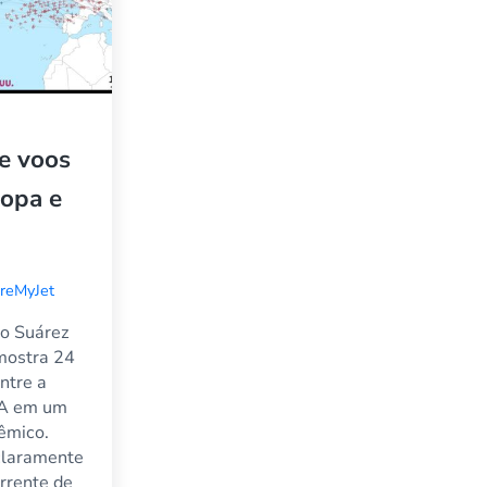
e voos
ropa e
reMyJet
ro Suárez
mostra 24
ntre a
UA em um
êmico.
claramente
orrente de