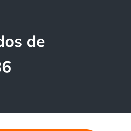
dos de
86