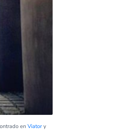
contrado en
Viator
y