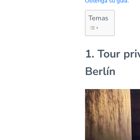
Obtenga su guía
.
Temas
1. Tour pri
Berlín