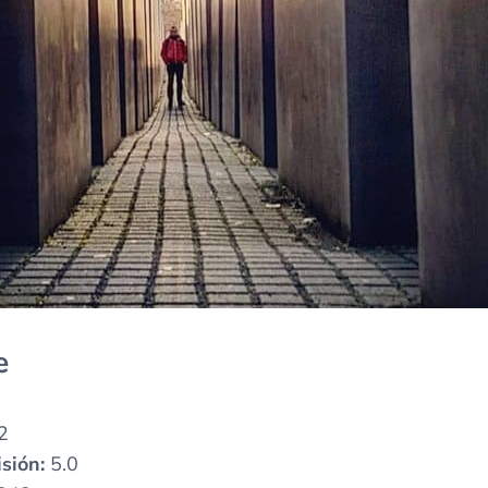
e
2
sión:
5.0