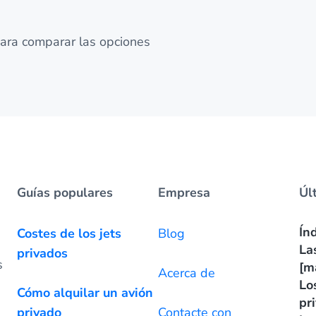
ara comparar las opciones
Guías populares
Empresa
Úl
Ín
Costes de los jets
Blog
La
privados
s
[m
Acerca de
Lo
Cómo alquilar un avión
pr
privado
Contacte con