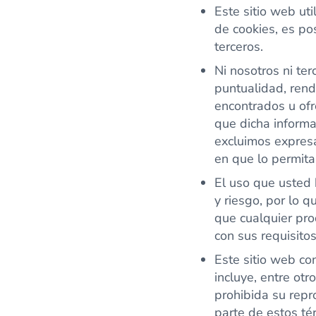
Este sitio web uti
de cookies, es po
terceros.
Ni nosotros ni te
puntualidad, rend
encontrados u ofr
que dicha informa
excluimos expresa
en que lo permita 
El uso que usted 
y riesgo, por lo 
que cualquier pro
con sus requisitos
Este sitio web co
incluye, entre otr
prohibida su repr
parte de estos té