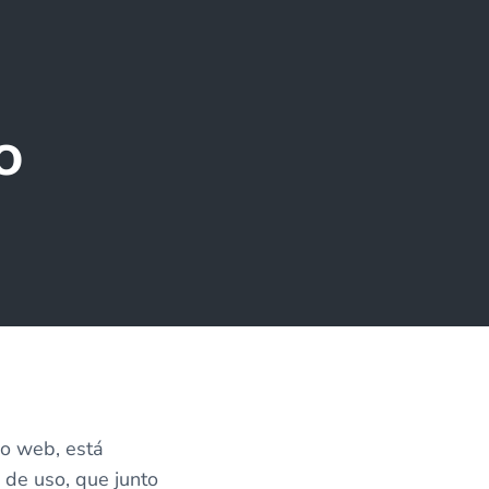
o
io web, está
 de uso, que junto