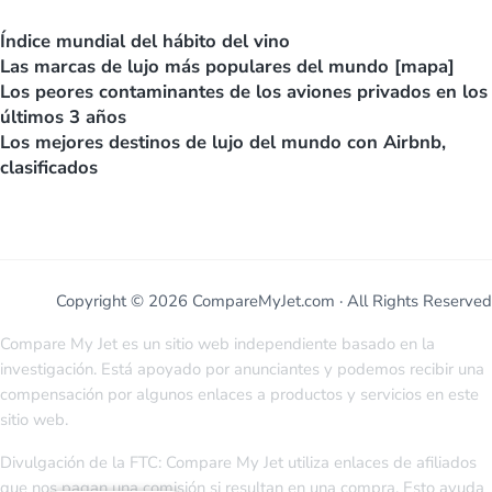
Índice mundial del hábito del vino
Las marcas de lujo más populares del mundo [mapa]
Los peores contaminantes de los aviones privados en los
últimos 3 años
Los mejores destinos de lujo del mundo con Airbnb,
clasificados
Copyright © 2026 CompareMyJet.com · All Rights Reserved
Compare My Jet es un sitio web independiente basado en la
investigación. Está apoyado por anunciantes y podemos recibir una
compensación por algunos enlaces a productos y servicios en este
sitio web.
Divulgación de la FTC: Compare My Jet utiliza enlaces de afiliados
que nos pagan una comisión si resultan en una compra. Esto ayuda