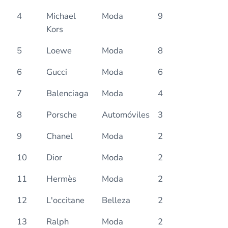
4
Michael
Moda
9
Kors
5
Loewe
Moda
8
6
Gucci
Moda
6
7
Balenciaga
Moda
4
8
Porsche
Automóviles
3
9
Chanel
Moda
2
10
Dior
Moda
2
11
Hermès
Moda
2
12
L'occitane
Belleza
2
13
Ralph
Moda
2