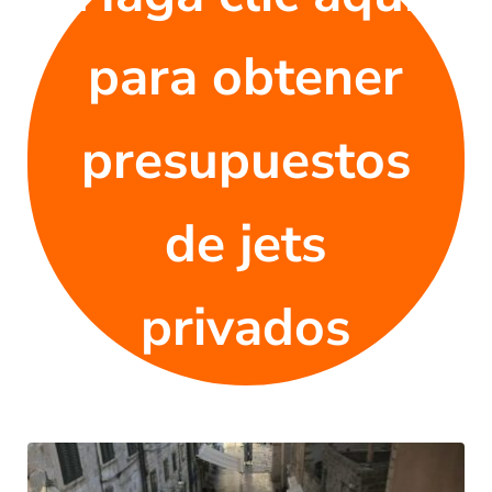
para obtener
presupuestos
de jets
privados